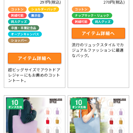
297円(税込)
270円(税込)
コットン
ショルダーバッグ
コットン
刺繍可能
展示会
ナップサック・リュック
同人グッズ
刺繍可能
同人グッズ
卒園・卒業記念品
アイテム詳細へ
オープンキャンパス
ショッパー
流行のリュックスタイルでカ
ライブ・コンサートグッズ
ジュアルファッションに最適
なバッグ。
アイテム詳細へ
超ビッグサイズでアウトドア
レジャーにもお薦めのコット
ントート。