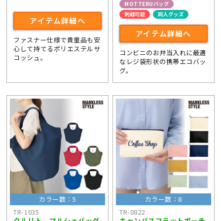
ライブ・コンサートグッズ
MOTTERUバッグ
刺繍可能
同人グッズ
アイテム詳細へ
アイテム詳細へ
ファスナー仕様で貴重品も安
心して持てるポリエステルサ
コンビニのお弁当入れに最適
コッシュ。
なレジ袋形状の携帯エコバッ
グ。
カラー数：5
カラー数：8
TR-1035
TR-0822
クルリト マルシェバッグ
キャンバスフラットポーチ