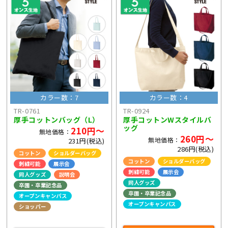
カラー数：7
カラー数：4
TR-0761
TR-0924
厚手コットンバッグ（L）
厚手コットンWスタイルバ
ッグ
210円～
無地価格：
260円～
無地価格：
231円(税込)
286円(税込)
コットン
ショルダーバッグ
コットン
ショルダーバッグ
刺繍可能
展示会
刺繍可能
展示会
同人グッズ
説明会
同人グッズ
卒園・卒業記念品
卒園・卒業記念品
オープンキャンパス
オープンキャンパス
ショッパー
ライブ・コンサートグッズ
ライブ・コンサートグッズ