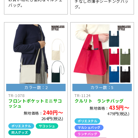
チなしの薄手シーチングバッ
バッグ。
グ。
カラー数：2
カラー数：5
TR-1078
TR-1124
フロントポケットミニサコ
クルリト ランチバッグ
ッシュ
435円～
無地価格：
240円～
無地価格：
479円(税込)
264円(税込)
ポリエステル
ポリエステル
サコッシュ
マルシェバッグ
同人グッズ
ランチバッグ