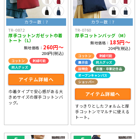
カラー数：7
カラー数：7
TR-0872
TR-0760
厚手コットンガゼット巾着
厚手コットンバッグ（M）
トート（L）
185円～
無地価格：
260円～
無地価格：
204円(税込)
286円(税込)
コットン
刺繍可能
コットン
刺繍可能
展示会
同人グッズ
同人グッズ
説明会
卒園・卒業記念品
オープンキャンパス
アイテム詳細へ
ショッパー
巾着タイプで安心感がある大
アイテム詳細へ
きめサイズの厚手コットンバ
ッグ。
すっきりとしたフォルムと厚
手コットンでマルチに使える
トート。