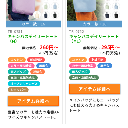
カラー数：16
カラー数：16
TR-0751
TR-0752
キャンバスデイリートート
キャンバスデイリートート
（M）
（ML）
260円～
295円～
無地価格：
無地価格：
286円(税込)
325円(税込)
コットン
刺繍可能
コットン
刺繍可能
カラー展開豊富
展示会
カラー展開豊富
展示会
同人グッズ
説明会
同人グッズ
卒園・卒業記念品
卒園・卒業記念品
オープンキャンパス
アイテム詳細へ
ショッパー
メインバッグにもエコバッグ
アイテム詳細へ
にも使える大きめキャンバス
トート。
豊富なカラーも魅力の定番A4
サイズのキャンバストート。