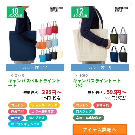
カラー数：10
カラー数：5
TR-0789
TR-1008
キャンバスベルトライント
キャンバスライントート
ート
（M）
295円～
595円～
無地価格：
無地価格：
325円(税込)
655円(税込)
コットン
ショルダーバッグ
コットン
刺繍可能
刺繍可能
カラー展開豊富
同人グッズ
展示会
同人グッズ
卒園・卒業記念品
オープンキャンパス
アイテム詳細へ
ライブ・コンサートグッズ