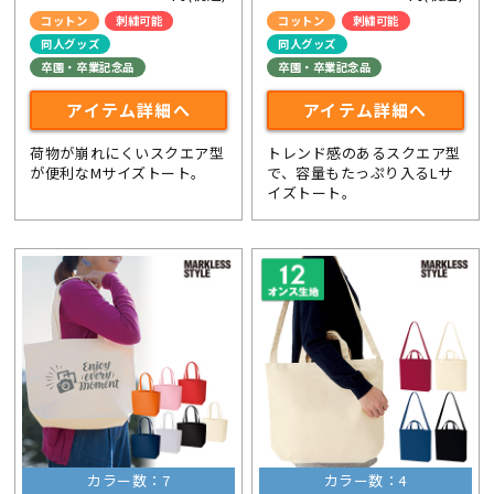
コットン
刺繍可能
コットン
刺繍可能
同人グッズ
同人グッズ
卒園・卒業記念品
卒園・卒業記念品
アイテム詳細へ
アイテム詳細へ
荷物が崩れにくいスクエア型
トレンド感のあるスクエア型
が便利なMサイズトート。
で、容量もたっぷり入るLサ
イズトート。
カラー数：7
カラー数：4