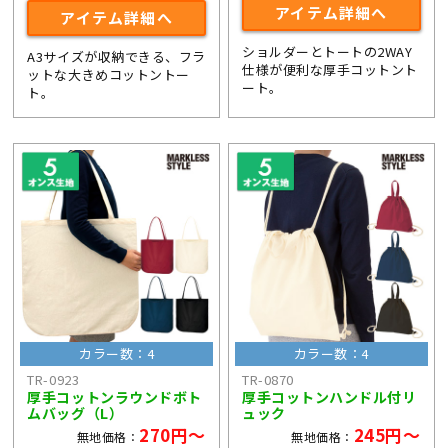
アイテム詳細へ
アイテム詳細へ
ショルダーとトートの2WAY
A3サイズが収納できる、フラ
仕様が便利な厚手コットント
ットな大きめコットントー
ート。
ト。
カラー数：4
カラー数：4
TR-0923
TR-0870
厚手コットンラウンドボト
厚手コットンハンドル付リ
ムバッグ（L）
ュック
270円～
245円～
無地価格：
無地価格：