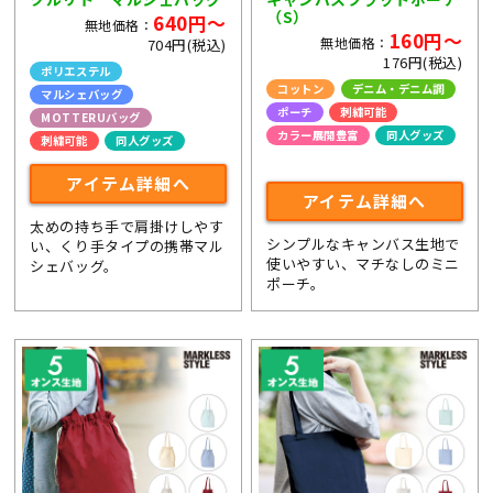
（S）
640円～
無地価格：
160円～
無地価格：
704円(税込)
176円(税込)
ポリエステル
コットン
デニム・デニム調
マルシェバッグ
ポーチ
刺繍可能
MOTTERUバッグ
カラー展開豊富
同人グッズ
刺繍可能
同人グッズ
ライブ・コンサートグッズ
アイテム詳細へ
アイテム詳細へ
太めの持ち手で肩掛けしやす
シンプルなキャンバス生地で
い、くり手タイプの携帯マル
使いやすい、マチなしのミニ
シェバッグ。
ポーチ。