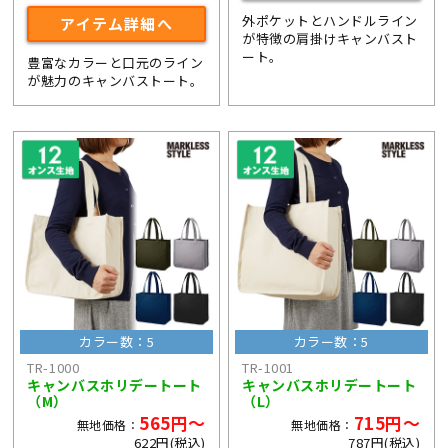
外ポケットとハンドルライン
アイテム詳細へ
が特徴の肩掛けキャンバスト
ート。
豊富なカラーと口元のライン
が魅力のキャンバストート。
カラー数：5
カラー数：5
TR-1000
TR-1001
キャンバスホリデートート
キャンバスホリデートート
（M）
（L）
565円～
715円～
無地価格：
無地価格：
622円(税込)
787円(税込)