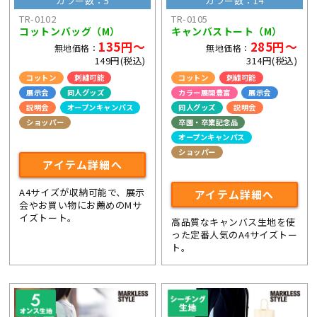
カラー数：5
カラー数：14
TR-0102
TR-0105
コットンバッグ（M）
キャンバストート（M）
135円～
285円～
無地価格：
無地価格：
149円(税込)
314円(税込)
コットン
刺繍可能
コットン
刺繍可能
展示会
同人グッズ
カラー展開豊富
展示会
説明会
オープンキャンパス
同人グッズ
説明会
ショッパー
卒園・卒業記念品
ライブ・コンサートグッズ
オープンキャンパス
ショッパー
アイテム詳細へ
ライブ・コンサートグッズ
A4サイズが収納可能で、展示
アイテム詳細へ
会やお買い物にお薦めのMサ
イズトート。
高品質なキャンバス生地を使
った定番人気のA4サイズトー
ト。