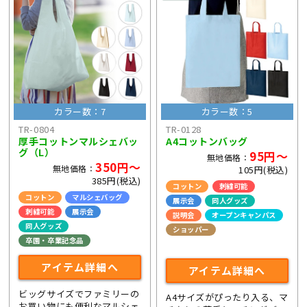
カラー数：7
カラー数：5
TR-0804
TR-0128
厚手コットンマルシェバッ
A4コットンバッグ
グ（L）
95円～
無地価格：
350円～
無地価格：
105円(税込)
385円(税込)
コットン
刺繍可能
コットン
マルシェバッグ
展示会
同人グッズ
刺繍可能
展示会
説明会
オープンキャンパス
同人グッズ
ショッパー
卒園・卒業記念品
ライブ・コンサートグッズ
アイテム詳細へ
アイテム詳細へ
ビッグサイズでファミリーの
A4サイズがぴったり入る、マ
お買い物にも便利なマルシェ