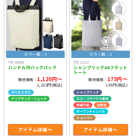
カラー数：3
カラー数：3
TR-0990
TR-1227
ハンドル付バックパック
シャンブリックA4フラット
トート
1,120円～
175円～
無地価格：
無地価格：
1,232円(税込)
193円(税込)
ポリエステル
シャンブリック
ナップサック・リュック
エコ・リサイクル素材
刺繍可能
説明会
オープンキャンパス
ショッパー
アイテム詳細へ
アイテム詳細へ