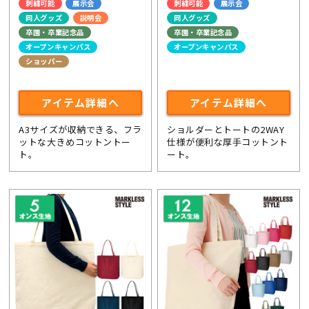
刺繍可能
展示会
刺繍可能
展示会
同人グッズ
説明会
同人グッズ
卒園・卒業記念品
卒園・卒業記念品
オープンキャンパス
オープンキャンパス
ショッパー
ライブ・コンサートグッズ
ライブ・コンサートグッズ
アイテム詳細へ
アイテム詳細へ
A3サイズが収納できる、フラ
ショルダーとトートの2WAY
ットな大きめコットントー
仕様が便利な厚手コットント
ト。
ート。