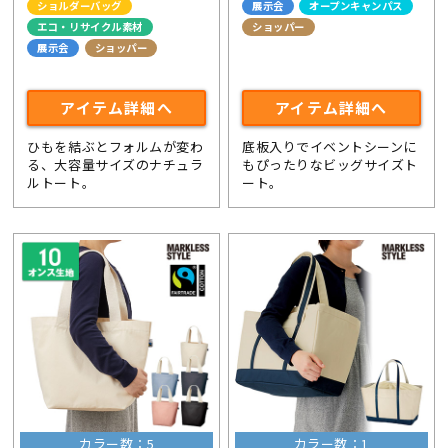
ショルダーバッグ
展示会
オープンキャンパス
エコ・リサイクル素材
ショッパー
展示会
ショッパー
ライブ・コンサートグッズ
アイテム詳細へ
アイテム詳細へ
ひもを結ぶとフォルムが変わ
底板入りでイベントシーンに
る、大容量サイズのナチュラ
もぴったりなビッグサイズト
ルトート。
ート。
カラー数：5
カラー数：1