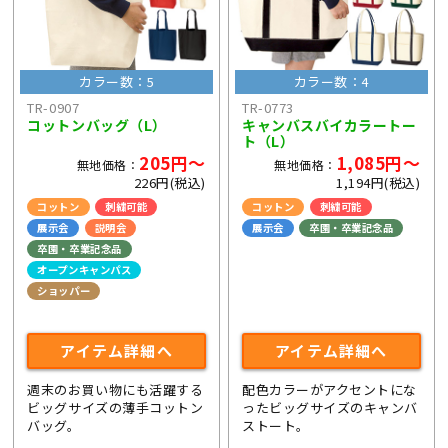
カラー数：5
カラー数：4
TR-0907
TR-0773
コットンバッグ（L）
キャンバスバイカラートー
ト（L）
205円～
1,085円～
無地価格：
無地価格：
226円(税込)
1,194円(税込)
コットン
刺繍可能
コットン
刺繍可能
展示会
説明会
展示会
卒園・卒業記念品
卒園・卒業記念品
オープンキャンパス
ショッパー
ライブ・コンサートグッズ
アイテム詳細へ
アイテム詳細へ
週末のお買い物にも活躍する
配色カラーがアクセントにな
ビッグサイズの薄手コットン
ったビッグサイズのキャンバ
バッグ。
ストート。