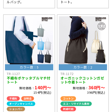
ルバッグ。
トート。
カラー数：5
カラー数：2
TR-1127
TR-1172
不織布ポケッタブルマチ付
オーガニックコットンガゼ
トート
ット巾着トート
140円～
360円～
無地価格：
無地価格：
154円(税込)
396円(税込)
不織布
説明会
コットン
オープンキャンパス
エコ・リサイクル素材
ショッパー
刺繍可能