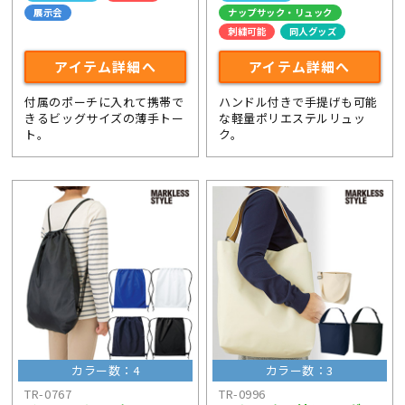
展示会
ナップサック・リュック
刺繍可能
同人グッズ
アイテム詳細へ
アイテム詳細へ
付属のポーチに入れて携帯で
ハンドル付きで手提げも可能
きるビッグサイズの薄手トー
な軽量ポリエステルリュッ
ト。
ク。
カラー数：4
カラー数：3
TR-0767
TR-0996