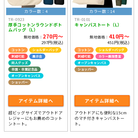
カラー数：4
カラー数：14
TR-0923
TR-0101
厚手コットンラウンドボト
キャンバストート（L）
ムバッグ（L）
270円～
410円～
無地価格：
無地価格：
297円(税込)
451円(税込)
コットン
ショルダーバッグ
コットン
ショルダーバッグ
刺繍可能
展示会
刺繍可能
カラー展開豊富
同人グッズ
オープンキャンパス
卒園・卒業記念品
ショッパー
オープンキャンパス
ライブ・コンサートグッズ
ショッパー
ライブ・コンサートグッズ
アイテム詳細へ
アイテム詳細へ
超ビッグサイズでアウトドア
アウトドアにも便利な15cm
レジャーにもお薦めのコット
のマチ付きキャンバストー
ントート。
ト。