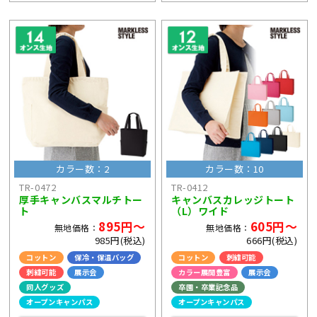
カラー数：2
カラー数：10
TR-0472
TR-0412
厚手キャンバスマルチトー
キャンバスカレッジトート
ト
（L）ワイド
895円～
605円～
無地価格：
無地価格：
985円(税込)
666円(税込)
コットン
保冷・保温バッグ
コットン
刺繍可能
刺繍可能
展示会
カラー展開豊富
展示会
同人グッズ
卒園・卒業記念品
オープンキャンパス
オープンキャンパス