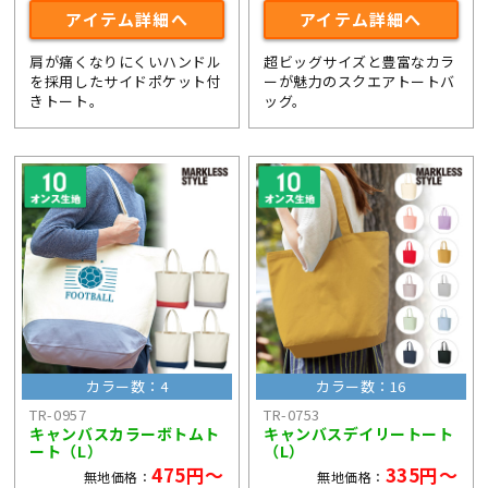
アイテム詳細へ
アイテム詳細へ
肩が痛くなりにくいハンドル
超ビッグサイズと豊富なカラ
を採用したサイドポケット付
ーが魅力のスクエアトートバ
きトート。
ッグ。
カラー数：4
カラー数：16
TR-0957
TR-0753
キャンバスカラーボトムト
キャンバスデイリートート
ート（L）
（L）
475円～
335円～
無地価格：
無地価格：