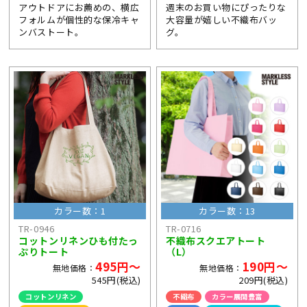
アウトドアにお薦めの、横広
週末のお買い物にぴったりな
フォルムが個性的な保冷キャ
大容量が嬉しい不織布バッ
ンバストート。
グ。
カラー数：1
カラー数：13
TR-0946
TR-0716
コットンリネンひも付たっ
不織布スクエアトート
ぷりトート
（L）
495円～
190円～
無地価格：
無地価格：
545円(税込)
209円(税込)
コットンリネン
不織布
カラー展開豊富