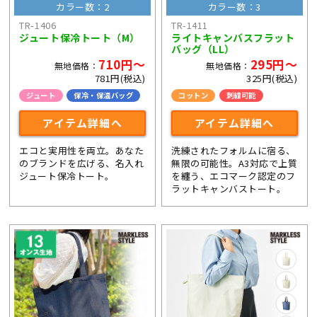
カラー数：2
カラー数：3
TR-1406
TR-1411
ジュート保冷トート（M）
ライトキャンバスフラット
バッグ（LL）
710円～
295円～
無地価格：
無地価格：
781円(税込)
325円(税込)
ジュート
保冷・保温バッグ
コットン
刺繍可能
アイテム詳細へ
アイテム詳細へ
エコと実用性を両立。あなた
洗練されたフォルムに宿る、
のブランドを広げる、名入れ
無限の可能性。A3対応で上質
ジュート保冷トート。
を纏う、エコマーク認定のフ
ラットキャンバストート。