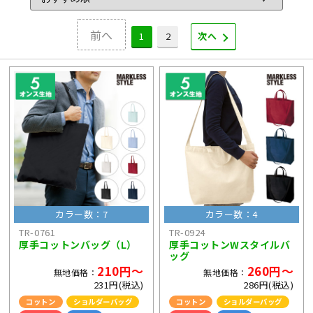
前へ
1
2
次へ
カラー数：7
カラー数：4
TR-0761
TR-0924
厚手コットンバッグ（L）
厚手コットンWスタイルバ
ッグ
210円～
260円～
無地価格：
無地価格：
231円(税込)
286円(税込)
コットン
ショルダーバッグ
コットン
ショルダーバッグ