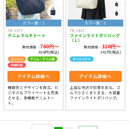
カラー数：1
カラー数：5
TR-1377
TR-1437
デニムマルチトート
ファインライトポリバッグ
（Ｌ）
760円～
310円～
無地価格：
無地価格：
836円(税込)
341円(税込)
コットン
デニム・デニム調
ポリエステル
刺繍可能
アイテム詳細へ
アイテム詳細へ
機能性とデザインを両立。ビ
上品な光沢が日常を彩る。ゴ
ジネスもプライベートも充実
ムで小さくまとまる、大容量
させる、多機能デニムトー
ファインライトポリバッグ。
ト。