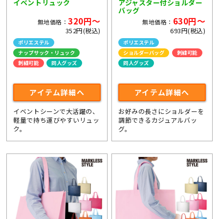
イベントリュック
アジャスター付ショルダー
バッグ
320円～
630円～
無地価格：
無地価格：
352円(税込)
693円(税込)
ポリエステル
ポリエステル
ナップサック・リュック
ショルダーバッグ
刺繍可能
刺繍可能
同人グッズ
同人グッズ
ライブ・コンサートグッズ
アイテム詳細へ
アイテム詳細へ
イベントシーンで大活躍の、
お好みの長さにショルダーを
軽量で持ち運びやすいリュッ
調節できるカジュアルバッ
ク。
グ。