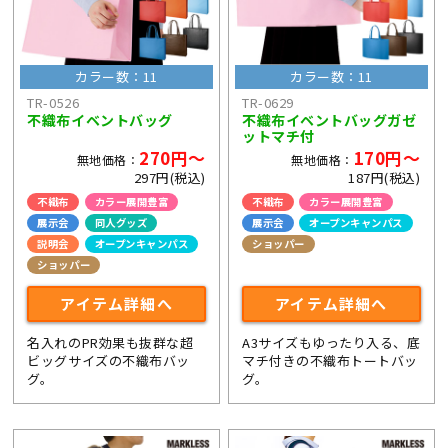
カラー数：11
カラー数：11
TR-0526
TR-0629
不織布イベントバッグ
不織布イベントバッグガゼ
ットマチ付
270円～
170円～
無地価格：
無地価格：
297円(税込)
187円(税込)
不織布
カラー展開豊富
不織布
カラー展開豊富
展示会
同人グッズ
展示会
オープンキャンパス
説明会
オープンキャンパス
ショッパー
ショッパー
アイテム詳細へ
アイテム詳細へ
名入れのPR効果も抜群な超
A3サイズもゆったり入る、底
ビッグサイズの不織布バッ
マチ付きの不織布トートバッ
グ。
グ。