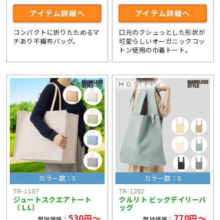
アイテム詳細へ
アイテム詳細へ
コンパクトに折りたためるマ
口元のクシュっとした形状が
チあり不織布バッグ。
可愛らしいオーガニックコッ
トン使用の巾着トート。
カラー数：5
カラー数：6
TR-1187
TR-1282
ジュートスクエアトート
クルリト ビッグデイリーバ
（ＬL）
ッグ
530円～
770円～
無地価格：
無地価格：