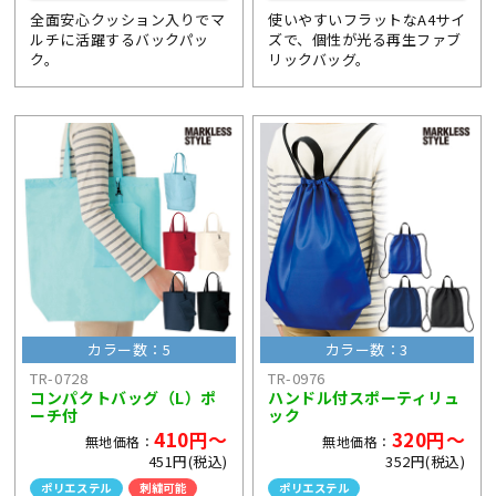
全面安心クッション入りでマ
使いやすいフラットなA4サイ
ルチに活躍するバックパッ
ズで、個性が光る再生ファブ
ク。
リックバッグ。
カラー数：5
カラー数：3
TR-0728
TR-0976
コンパクトバッグ（L）ポ
ハンドル付スポーティリュ
ーチ付
ック
410円～
320円～
無地価格：
無地価格：
451円(税込)
352円(税込)
ポリエステル
刺繍可能
ポリエステル