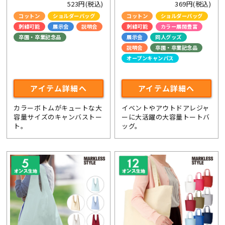
523円(税込)
369円(税込)
コットン
ショルダーバッグ
コットン
ショルダーバッグ
刺繍可能
展示会
説明会
刺繍可能
カラー展開豊富
卒園・卒業記念品
展示会
同人グッズ
ライブ・コンサートグッズ
説明会
卒園・卒業記念品
オープンキャンパス
ライブ・コンサートグッズ
アイテム詳細へ
アイテム詳細へ
カラーボトムがキュートな大
イベントやアウトドアレジャ
容量サイズのキャンバストー
ーに大活躍の大容量トートバ
ト。
ッグ。