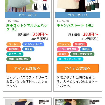
カラー数：7
カラー数：14
TR-0804
TR-0700
厚手コットンマルシェバッ
キャンバストート（ML）
グ（L）
350円～
283円～
無地価格：
無地価格：
385円(税込)
312円(税込)
コットン
マルシェバッグ
コットン
刺繍可能
刺繍可能
展示会
カラー展開豊富
展示会
同人グッズ
説明会
卒園・卒業記念品
卒園・卒業記念品
オープンキャンパス
アイテム詳細へ
アイテム詳細へ
ビッグサイズでファミリーの
荷物が多い外出時にも使え
お買い物にも便利なマルシェ
る、大きめサイズの上質トー
バッグ。
トバッグ。