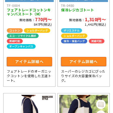
TF-0004
TR-0480
フェアトレードコットンキ
保冷レジカゴトート
ャンバストート（M）
770円～
1,310円～
無地価格：
無地価格：
847円(税込)
1,441円(税込)
コットン
ショルダーバッグ
ポリエステル
エコ・リサイクル素材
ショルダーバッグ
刺繍可能
保冷・保温バッグ
刺繍可能
オープンキャンパス
ライブ・コンサートグッズ
アイテム詳細へ
アイテム詳細へ
フェアトレードのオーガニッ
スーパーのレジカゴにぴった
クコットンを使用した王道ト
りサイズの大容量保冷バッ
ート。
グ。