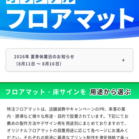
2026年 夏季休業日のお知らせ
（8月11日 ～ 8月16日）
誠に勝手ながら、以下の期間を夏季休業日とさせていただ
きます。
フロアマット・床サインを
用途から選ぶ
2026年 8月11日（火） ～ 8月16日（日）
※8月10日は通常営業日です。
特注フロアマットは、店舗装飾やキャンペーンのPR、来客の案
期間中に頂きましたお問い合わせ等は、8月17日より順次
内・誘導など様々な用途・目的で設置されています。下記にてお
ご対応させていただきます。
薦めの製作方法やデザイン例を用途別にまとめておりますので、
ご迷惑をお掛けいたしますが、何卒ご了承くださいますよ
オリジナルフロアマットの設置用途に応じて各ページにお進みく
う宜しくお願いいたします。
ださい。それぞれの用途に最適なプリント制作を激安価格で承っ