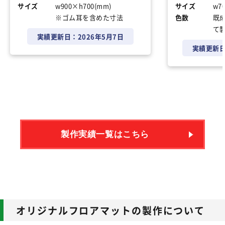
サイズ
w900×h700(mm)
サイズ
w7
※ゴム耳を含めた寸法
色数
既
て
実績更新日：
2026年5月7日
実績更新
製作実績一覧はこちら
オリジナルフロアマットの製作について