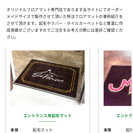
オリジナルフロアマット専門店であります当サイトにてオーダー
メイドサイズで製作させて頂いた特注フロアマットの事例紹介を
させて頂きます。起毛やラバー・タイルカーペットなど豊富に作
成実績がございますのでご注文をお考えの際には是非ご確認くだ
さい。
エントランス用起毛マット
エントラ
本体
起毛マット
本体
起毛