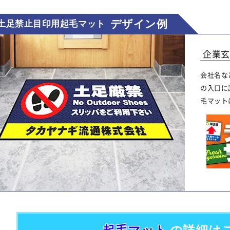
デザイン例
土足禁止目印用起毛マット
企業玄
会社名な
の入口に
毛マット