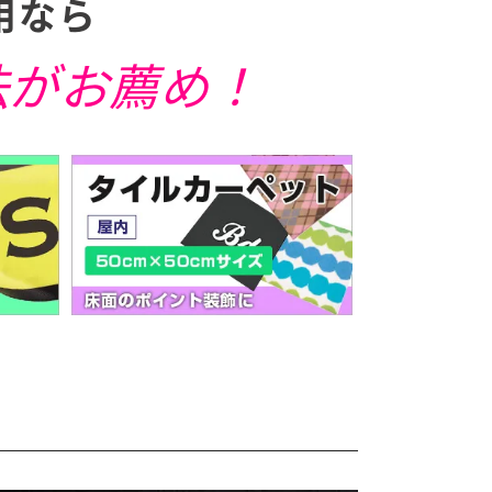
用なら
法がお薦め！