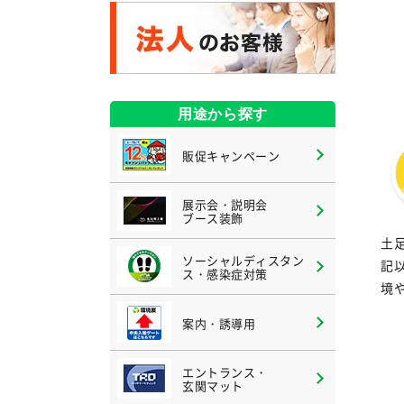
用途から探す
販促キャンペーン
展示会・説明会
ブース装飾
土
ソーシャルディスタン
記
ス・感染症対策
境
案内・誘導用
エントランス・
玄関マット