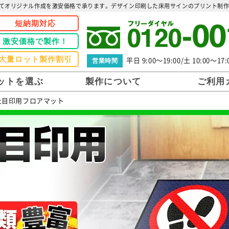
てオリジナル作成を激安価格で承ります。デザイン印刷した床用サインのプリント制
短納期対応
激安価格で製作！
大量ロット製作割引
平日 9:00～19:00/土 10:00～17:
営業時間
ットを選ぶ
製作について
ご利用
止目印用フロアマット
見積もりまでガイド
お手入れ方法について
見積もり依頼後
防炎加工
・説明会
ソーシャルディスタン
装飾
ス・感染症対策
納期について
デザインサポートについて
注文・お支払い
フロアマ
ランス・
受付前・店舗装飾用
ット