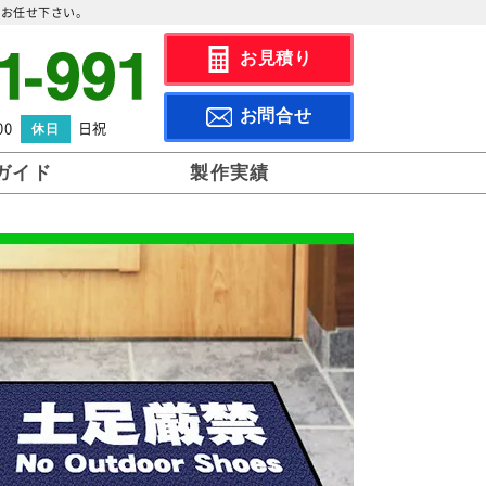
作お任せ下さい。
お見積り
お問合せ
00
日祝
休日
ガイド
製作実績
の流れ
について
データ作成と入稿の仕方
・送料
ットの大口注文
納品・返品について