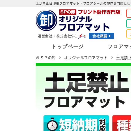
土足禁止目印用フロアマット・フロアシールの製作専門店とし
運営会社：株式会社S-1
会社概要
トップページ
フロアマ
ＳＰの卸
オリジナルフロアマット
土足禁
プリント面について
展示会
販促キャンペーン
ブース
よくある質問
法人のお客様
エント
案内・誘導用
玄関マ
土足禁止目印用