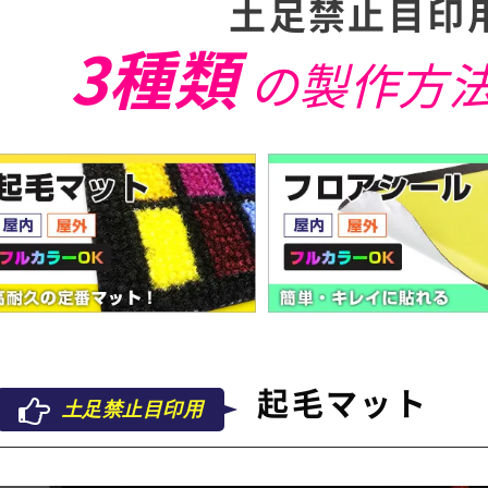
土足禁止目印
3種類
の製作方
起毛マット
土足禁止目印用