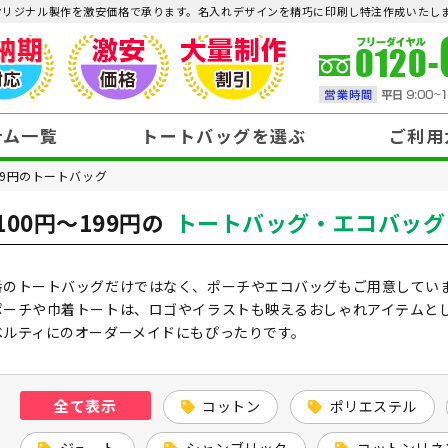
のオリジナル製作を激安価格で承ります。名入れデザインを精巧に印刷し特注作成いたし
テム一覧
トートバッグを選ぶ
ご利用
199円のトートバッグ
100円～199円の
～99円
トートバッグ・エコバッグ
100円～199円
見積りまでガイド
データ作成
注文・お支払い・送料
納品・返品
300円～399円
400円～499円
番のトートバッグだけではなく、ポーチやエコバッグもご用意していま
ポーチや巾着トートは、ロゴやイラストも映えるおしゃれアイテムと
ベルティにのオーダーメイドにもぴったりです。
全て表示
コットン
ポリエステル
ジュート
シャンブリック
コットンリネ