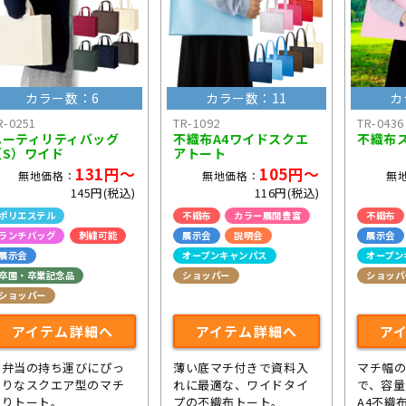
カラー数：6
カラー数：11
カ
R-0251
TR-1092
TR-0436
ユーティリティバッグ
不織布A4ワイドスクエ
不織布
（S）ワイド
アトート
131円～
105円～
無地価格：
無地価格：
無
145円(税込)
116円(税込)
ポリエステル
不織布
カラー展開豊富
不織布
ランチバッグ
刺繍可能
展示会
説明会
展示会
展示会
オープンキャンパス
オープン
卒園・卒業記念品
ショッパー
ショッパ
ショッパー
アイテム詳細へ
アイテム詳細へ
ア
お弁当の持ち運びにぴっ
薄い底マチ付きで資料入
マチ幅
たりなスクエア型のマチ
れに最適な、ワイドタイ
で、容量
ありトート。
プの不織布トート。
A4不織