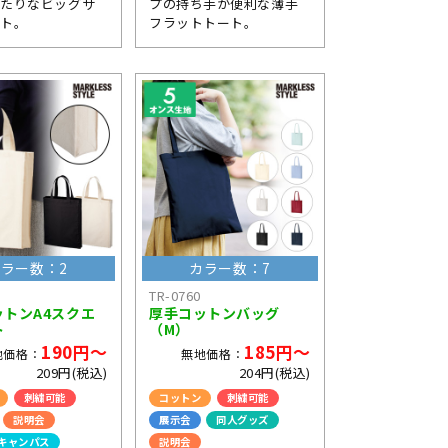
ったりなビッグサ
プの持ち手が便利な薄手
ート。
フラットトート。
ラー数：2
カラー数：7
TR-0760
ットンA4スクエ
厚手コットンバッグ
ト
（M）
190円～
185円～
地価格：
無地価格：
209円(税込)
204円(税込)
刺繍可能
コットン
刺繍可能
説明会
展示会
同人グッズ
キャンパス
説明会