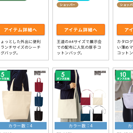
ショッパー
ショッパ
アイテム詳細へ
アイテム詳細へ
ア
ちょっとした外出に便利
王道のA4サイズで展示会
カタロ
なランチサイズのシーチ
での配布に人気の厚手コ
い薄め
ングバッグ。
ットンバッグ。
コット
カラー数：4
カラー数：4
カ