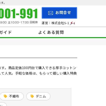
ます。
お問合せ
運営：株式会社S-1
ガイド
よくある質問
200円～299円
と入稿方法
納期について
について
500円～
す。商品定価100円台で購入できる厚手コットン
して人気。手軽な価格は、もらって嬉しい購入特典
不織布
デニム
ン