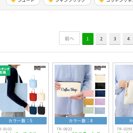
前へ
1
2
3
4
カラー数：5
カラー数：8
カ
R-0102
TR-0822
TR-0293