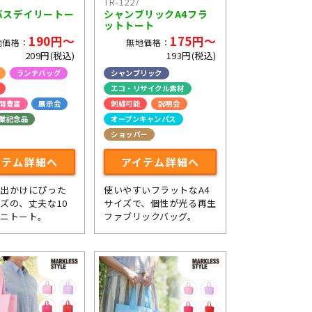
TR-1227
バスデイリートー
シャンブリックA4フラ
）
ットトート
190円～
175円～
地価格：
無地価格：
209円(税込)
193円(税込)
ランチバッグ
シャンブリック
エコ・リサイクル素材
開豊富
展示会
刺繍可能
説明会
業記念品
オープンキャンパス
ショッパー
イテム詳細へ
アイテム詳細へ
お出かけにぴった
使いやすいフラットなA4
ズの、丈夫な10
サイズで、個性が光る再生
ミニトート。
ファブリックバッグ。