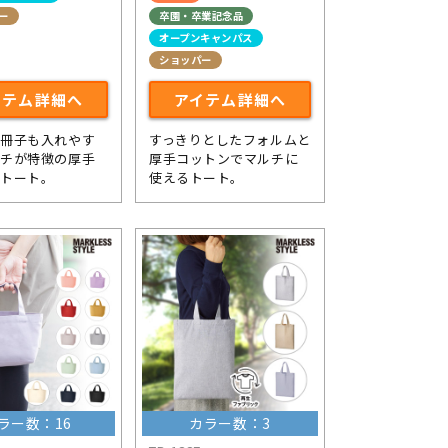
ー
卒園・卒業記念品
オープンキャンパス
ショッパー
イテム詳細へ
アイテム詳細へ
グ冊子も入れやす
すっきりとしたフォルムと
マチが特徴の厚手
厚手コットンでマルチに
ントート。
使えるトート。
ラー数：16
カラー数：3