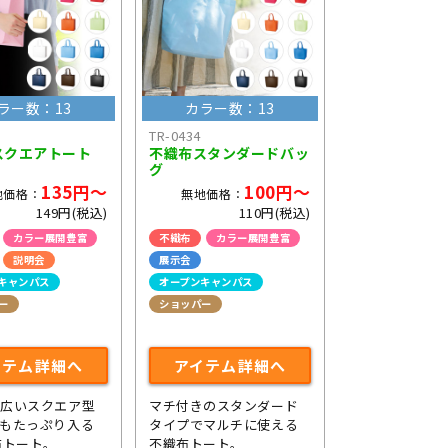
ラー数：13
カラー数：13
TR-0434
スクエアトート
不織布スタンダードバッ
グ
135円～
100円～
地価格：
無地価格：
149円(税込)
110円(税込)
カラー展開豊富
不織布
カラー展開豊富
説明会
展示会
キャンパス
オープンキャンパス
ー
ショッパー
イテム詳細へ
アイテム詳細へ
の広いスクエア型
マチ付きのスタンダード
もたっぷり入る
タイプでマルチに使える
布トート。
不織布トート。