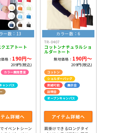
ラー数：13
カラー数：6
TR-0407
スクエアトート
コットンナチュラルショ
ルダートート
190円～
190円～
地価格：
無地価格：
209円(税込)
209円(税込)
カラー展開豊富
コットン
ショルダーバッグ
キャンパス
刺繍可能
展示会
ー
説明会
オープンキャンパス
ライブ・コンサートグッズ
イテム詳細へ
アイテム詳細へ
でイベントシーン
肩掛けできるロングタイ