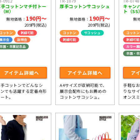
R-0912
TR-1079
TR-0748
厚手コットンマチ付トー
厚手コットンサコッシュ
キャン
ト（M）
ト（SS
190円～
190円～
無地価格：
無地価格：
無
209円(税込)
209円(税込)
コットン
刺繍可能
コットン
サコッシュ
コットン
展示会
説明会
刺繍可能
刺繍可能
卒園・卒業記念品
ライブ・コンサートグッズ
カラー展
卒園・卒
アイテム詳細へ
アイテム詳細へ
ア
厚手コットンでどんなシ
A4サイズが収納可能で、
手軽な
ーンでも活躍する定番舟形
展示会配布にもお薦めの
りなサイ
トート。
コットンサコッシュ。
オンス