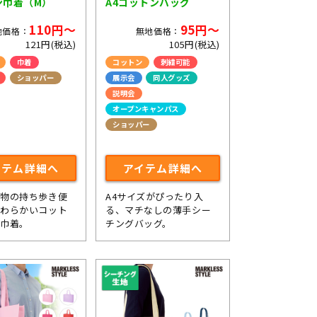
ン巾着（M）
A4コットンバッグ
110円～
95円～
地価格：
無地価格：
121円(税込)
105円(税込)
巾着
コットン
刺繍可能
ショッパー
展示会
同人グッズ
説明会
オープンキャンパス
ショッパー
ライブ・コンサートグッズ
イテム詳細へ
アイテム詳細へ
小物の持ち歩き便
A4サイズがぴったり入
やわらかいコット
る、マチなしの薄手シー
の巾着。
チングバッグ。