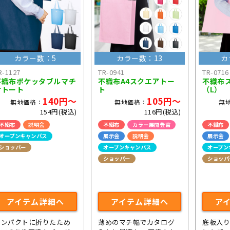
カラー数：5
カラー数：13
カ
R-1127
TR-0941
TR-0716
不織布ポケッタブルマチ
不織布A4スクエアトー
不織布
付トート
ト
（L）
140円～
105円～
無地価格：
無地価格：
無
154円(税込)
116円(税込)
不織布
説明会
不織布
カラー展開豊富
不織布
オープンキャンパス
展示会
説明会
展示会
ショッパー
オープンキャンパス
オープン
ショッパー
ショッパ
アイテム詳細へ
アイテム詳細へ
ア
コンパクトに折りたため
薄めのマチ幅でカタログ
底板入り