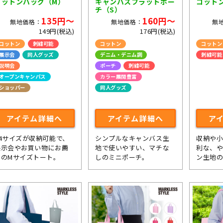
コットンバッグ（M）
キャンバスフラットポー
コット
チ（S）
135円～
160円～
無地価格：
無地価格：
無
149円(税込)
176円(税込)
コットン
刺繍可能
コットン
コットン
展示会
同人グッズ
デニム・デニム調
刺繍可能
説明会
ポーチ
刺繍可能
オープンキャンパス
カラー展開豊富
ショッパー
同人グッズ
ライブ・コンサートグッズ
ライブ・コンサートグッズ
アイテム詳細へ
アイテム詳細へ
ア
A4サイズが収納可能で、
シンプルなキャンバス生
収納や
展示会やお買い物にお薦
地で使いやすい、マチな
利な、
めのMサイズトート。
しのミニポーチ。
ン生地