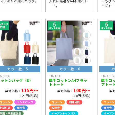
るマチあり不織布バッグ。
入れに最適なA4不織布ト
にもぴ
ート。
イズト
カラー数：5
カラー数：6
カ
R-0906
TR-1011
TR-1052
コットンバッグ（S）
厚手コットンA4フラッ
厚手コ
トトート
アトー
115円～
100円～
無地価格：
無地価格：
無
127円(税込)
110円(税込)
コットン
ランチバッグ
コットン
刺繍可能
コットン
刺繍可能
展示会
説明会
展示会
卒園・卒業記念品
オープンキャンパス
オープン