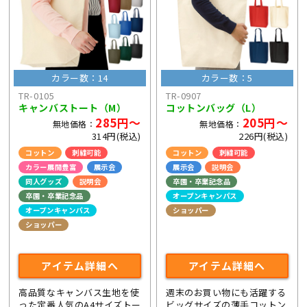
カラー数：14
カラー数：5
TR-0105
TR-0907
キャンバストート（M）
コットンバッグ（L）
285円～
205円～
無地価格：
無地価格：
314円(税込)
226円(税込)
コットン
刺繍可能
コットン
刺繍可能
カラー展開豊富
展示会
展示会
説明会
同人グッズ
説明会
卒園・卒業記念品
卒園・卒業記念品
オープンキャンパス
オープンキャンパス
ショッパー
ショッパー
ライブ・コンサートグッズ
ライブ・コンサートグッズ
アイテム詳細へ
アイテム詳細へ
高品質なキャンバス生地を使
週末のお買い物にも活躍する
った定番人気のA4サイズトー
ビッグサイズの薄手コットン