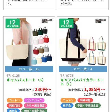
ト。
バッグ。
カラー数：13
カラー数：4
TR-0125
TR-0773
キャンバストート（S）
キャンバスバイカラートー
ト（L）
230円～
1,085円～
無地価格：
無地価格：
253円(税込)
1,194円(税込)
コットン
ランチバッグ
コットン
刺繍可能
刺繍可能
カラー展開豊富
展示会
卒園・卒業記念品
展示会
卒園・卒業記念品