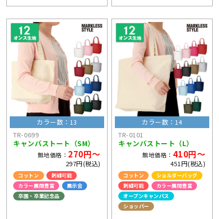
カラー数：13
カラー数：14
TR-0699
TR-0101
キャンバストート（SM）
キャンバストート（L）
270円～
410円～
無地価格：
無地価格：
297円(税込)
451円(税込)
コットン
刺繍可能
コットン
ショルダーバッグ
カラー展開豊富
展示会
刺繍可能
カラー展開豊富
卒園・卒業記念品
オープンキャンパス
ショッパー
ライブ・コンサートグッズ