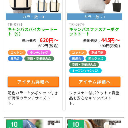
カラー数：4
カラー数：3
TR-0771
TR-0974
キャンバスバイカラートー
キャンバスファスナーポケ
ト（S）
ットトート
620円～
445円～
無地価格：
無地価格：
682円(税込)
490円(税込)
コットン
ランチバッグ
コットン
刺繍可能
展示会
卒園・卒業記念品
展示会
同人グッズ
卒園・卒業記念品
オープンキャンパス
アイテム詳細へ
アイテム詳細へ
配色カラーと外ポケット付き
ファスナー付ポケットで貴重
が特徴のランチサイズトー
品も安心なキャンバストー
ト。
ト。