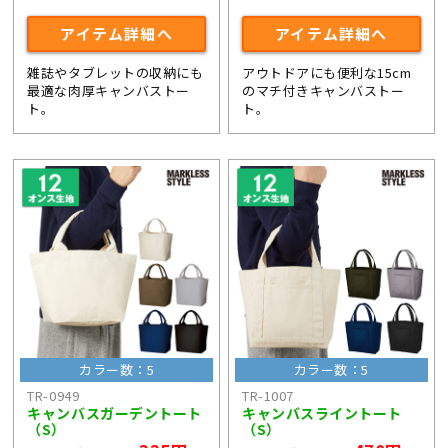
アイテム詳細へ
アイテム詳細へ
雑誌やタブレットの収納にも
アウトドアにも便利な15cm
最適な肉厚キャンバストー
のマチ付きキャンバストー
ト。
ト。
カラー数：5
カラー数：5
TR-0949
TR-1007
キャンバスガーデントート
キャンバスライントート
（S）
（S）