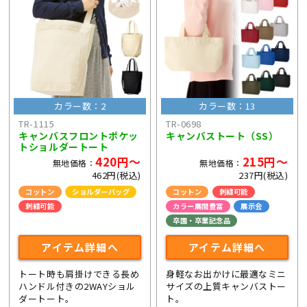
カラー数：2
カラー数：13
TR-1115
TR-0698
キャンバスフロントポケッ
キャンバストート（SS）
トショルダートート
420円～
215円～
無地価格：
無地価格：
462円(税込)
237円(税込)
コットン
ショルダーバッグ
コットン
刺繍可能
刺繍可能
カラー展開豊富
展示会
ライブ・コンサートグッズ
卒園・卒業記念品
アイテム詳細へ
アイテム詳細へ
トート時も肩掛けできる長め
身軽なお出かけに最適なミニ
ハンドル付きの2WAYショル
サイズの上質キャンバストー
ダートート。
ト。