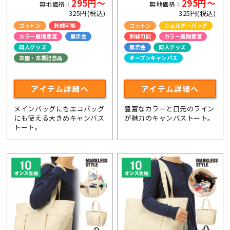
295円～
295円～
無地価格：
無地価格：
325円(税込)
325円(税込)
コットン
刺繍可能
コットン
ショルダーバッグ
カラー展開豊富
展示会
刺繍可能
カラー展開豊富
同人グッズ
展示会
同人グッズ
卒園・卒業記念品
オープンキャンパス
ライブ・コンサートグッズ
アイテム詳細へ
アイテム詳細へ
メインバッグにもエコバッグ
豊富なカラーと口元のライン
にも使える大きめキャンバス
が魅力のキャンバストート。
トート。