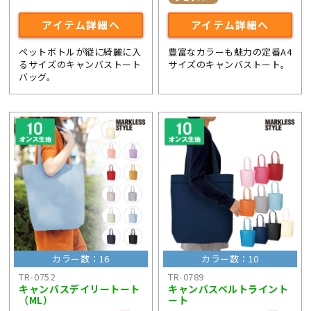
アイテム詳細へ
アイテム詳細へ
ペットボトルが縦に綺麗に入
豊富なカラーも魅力の定番A4
るサイズのキャンバストート
サイズのキャンバストート。
バッグ。
カラー数：16
カラー数：10
TR-0752
TR-0789
キャンバスデイリートート
キャンバスベルトライント
（ML）
ート