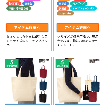
刺繍可能
展示会
展示会
同人グッズ
卒園・卒業記念品
説明会
オープンキャンパス
ショッパー
ライブ・コンサートグッズ
アイテム詳細へ
アイテム詳細へ
ちょっとした外出に便利なラ
A4サイズが収納可能で、展示
ンチサイズのシーチングバッ
会やお買い物にお薦めのMサ
グ。
イズトート。