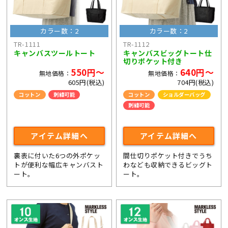
カラー数：2
カラー数：2
TR-1111
TR-1112
キャンバスツールトート
キャンバスビッグトート仕
切りポケット付き
550円～
640円～
無地価格：
無地価格：
605円(税込)
704円(税込)
コットン
刺繍可能
コットン
ショルダーバッグ
刺繍可能
ライブ・コンサートグッズ
アイテム詳細へ
アイテム詳細へ
裏表に付いた6つの外ポケッ
間仕切りポケット付きでうち
トが便利な幅広キャンバスト
わなども収納できるビッグト
ート。
ート。