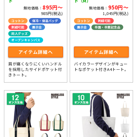
ト
ト（M）
895円～
950円～
無地価格：
無地価格：
985円(税込)
1,045円(税込)
コットン
保冷・保温バッグ
コットン
刺繍可能
刺繍可能
展示会
展示会
卒園・卒業記念品
同人グッズ
ライブ・コンサートグッズ
オープンキャンパス
アイテム詳細へ
アイテム詳細へ
肩が痛くなりにくいハンドル
バイカラーデザインがキュー
を採用したサイドポケット付
トなポケット付きA4トート。
きトート。