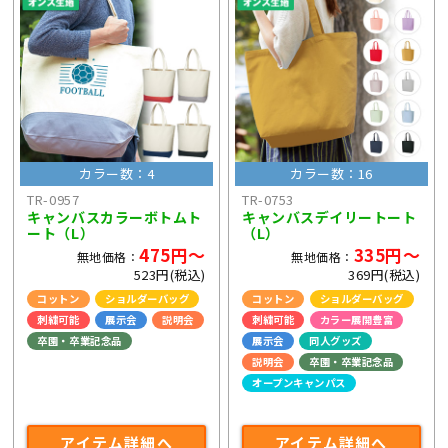
カラー数：4
カラー数：16
TR-0957
TR-0753
キャンバスカラーボトムト
キャンバスデイリートート
ート（L）
（L）
475円～
335円～
無地価格：
無地価格：
523円(税込)
369円(税込)
コットン
ショルダーバッグ
コットン
ショルダーバッグ
刺繍可能
展示会
説明会
刺繍可能
カラー展開豊富
卒園・卒業記念品
展示会
同人グッズ
ライブ・コンサートグッズ
説明会
卒園・卒業記念品
オープンキャンパス
ライブ・コンサートグッズ
アイテム詳細へ
アイテム詳細へ