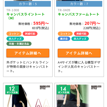
カラー数：5
カラー数：7
TR-1008
TR-0409
キャンバスライントート
キャンバスファームトート
（M）
595円～
207円～
無地価格：
無地価格：
655円(税込)
228円(税込)
コットン
刺繍可能
コットン
刺繍可能
同人グッズ
展示会
同人グッズ
卒園・卒業記念品
アイテム詳細へ
アイテム詳細へ
外ポケットとハンドルライン
A4サイズが横に入る横型デザ
が特徴の肩掛けキャンバスト
インが人気のキャンバストー
ート。
ト。