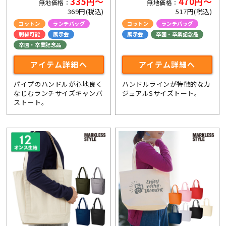
335円～
470円～
無地価格：
無地価格：
369円(税込)
517円(税込)
コットン
ランチバッグ
コットン
ランチバッグ
刺繍可能
展示会
展示会
卒園・卒業記念品
卒園・卒業記念品
アイテム詳細へ
アイテム詳細へ
パイプのハンドルが心地良く
ハンドルラインが特徴的なカ
なじむランチサイズキャンバ
ジュアルSサイズトート。
ストート。