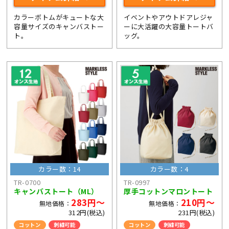
カラーボトムがキュートな大
イベントやアウトドアレジャ
容量サイズのキャンバストー
ーに大活躍の大容量トートバ
ト。
ッグ。
カラー数：14
カラー数：4
TR-0700
TR-0997
キャンバストート（ML）
厚手コットンマロントート
283円～
210円～
無地価格：
無地価格：
312円(税込)
231円(税込)
コットン
刺繍可能
コットン
刺繍可能