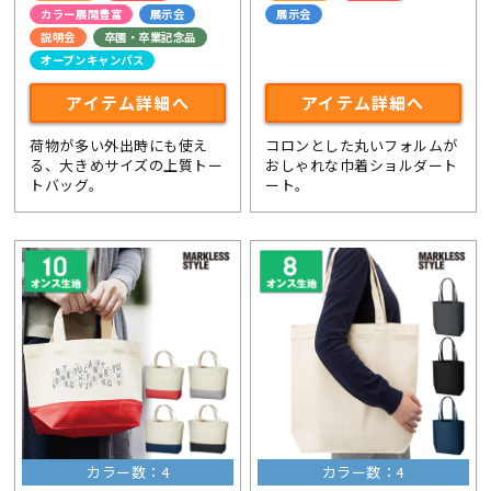
カラー展開豊富
展示会
展示会
説明会
卒園・卒業記念品
オープンキャンパス
アイテム詳細へ
アイテム詳細へ
荷物が多い外出時にも使え
コロンとした丸いフォルムが
る、大きめサイズの上質トー
おしゃれな巾着ショルダート
トバッグ。
ート。
カラー数：4
カラー数：4