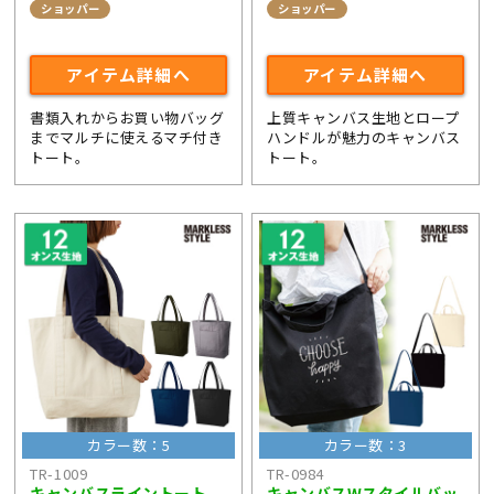
ショッパー
ショッパー
ライブ・コンサートグッズ
アイテム詳細へ
アイテム詳細へ
書類入れからお買い物バッグ
上質キャンバス生地とロープ
までマルチに使えるマチ付き
ハンドルが魅力のキャンバス
トート。
トート。
カラー数：5
カラー数：3
TR-1009
TR-0984
キャンバスライントート
キャンバスWスタイルバッ