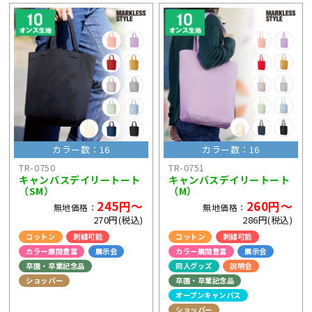
カラー数：16
カラー数：16
TR-0750
TR-0751
キャンバスデイリートート
キャンバスデイリートート
（SM）
（M）
245円～
260円～
無地価格：
無地価格：
270円(税込)
286円(税込)
コットン
刺繍可能
コットン
刺繍可能
カラー展開豊富
展示会
カラー展開豊富
展示会
卒園・卒業記念品
同人グッズ
説明会
ショッパー
卒園・卒業記念品
オープンキャンパス
ショッパー