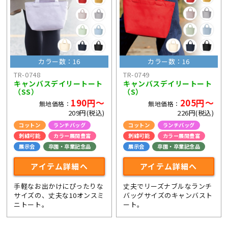
カラー数：16
カラー数：16
TR-0748
TR-0749
キャンバスデイリートート
キャンバスデイリートート
（SS）
（S）
190円～
205円～
無地価格：
無地価格：
209円(税込)
226円(税込)
コットン
ランチバッグ
コットン
ランチバッグ
刺繍可能
カラー展開豊富
刺繍可能
カラー展開豊富
展示会
卒園・卒業記念品
展示会
卒園・卒業記念品
アイテム詳細へ
アイテム詳細へ
手軽なお出かけにぴったりな
丈夫でリーズナブルなランチ
サイズの、丈夫な10オンスミ
バッグサイズのキャンバスト
ニトート。
ート。