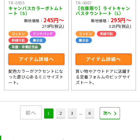
TR-0955
TR-0887
キャンバスカラーボトムト
【在庫限り】ライトキャン
ート（S）
バスタウントート（L）
245円～
295円～
無地価格：
無地価格：
270円(税込)
325円(税込)
コットン
ランチバッグ
コットン
刺繍可能
刺繍可能
展示会
展示会
卒園・卒業記念品
アイテム詳細へ
アイテム詳細へ
配色カラーがアクセントにな
買い物やアウトドアに活躍す
った遊び心あるミニサイズト
る定番フォルムのビッグサイ
ート。
ズトート。
前へ
...
1
2
3
6
次へ