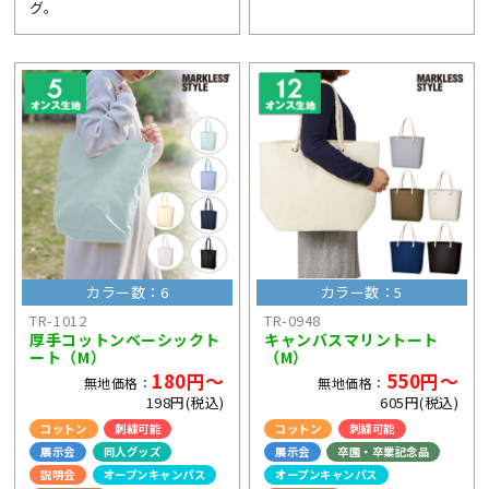
グ。
カラー数：6
カラー数：5
TR-1012
TR-0948
厚手コットンベーシックト
キャンバスマリントート
ート（M）
（M）
180円～
550円～
無地価格：
無地価格：
198円(税込)
605円(税込)
コットン
刺繍可能
コットン
刺繍可能
展示会
同人グッズ
展示会
卒園・卒業記念品
説明会
オープンキャンパス
オープンキャンパス