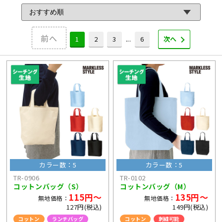
前へ
...
1
2
3
6
次へ
カラー数：5
カラー数：5
TR-0906
TR-0102
コットンバッグ（S）
コットンバッグ（M）
115円～
135円～
無地価格：
無地価格：
127円(税込)
149円(税込)
コットン
ランチバッグ
コットン
刺繍可能