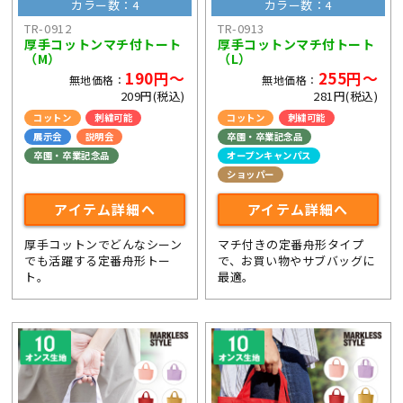
カラー数：4
カラー数：4
TR-0912
TR-0913
厚手コットンマチ付トート
厚手コットンマチ付トート
（M）
（L）
190円～
255円～
無地価格：
無地価格：
209円(税込)
281円(税込)
コットン
刺繍可能
コットン
刺繍可能
展示会
説明会
卒園・卒業記念品
卒園・卒業記念品
オープンキャンパス
ショッパー
アイテム詳細へ
アイテム詳細へ
厚手コットンでどんなシーン
マチ付きの定番舟形タイプ
でも活躍する定番舟形トー
で、お買い物やサブバッグに
ト。
最適。