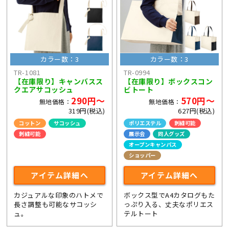
カラー数：3
カラー数：3
TR-1081
TR-0994
【在庫限り】キャンバスス
【在庫限り】ボックスコン
クエアサコッシュ
ビトート
290円～
570円～
無地価格：
無地価格：
319円(税込)
627円(税込)
コットン
サコッシュ
ポリエステル
刺繍可能
刺繍可能
展示会
同人グッズ
ライブ・コンサートグッズ
オープンキャンパス
ショッパー
アイテム詳細へ
アイテム詳細へ
カジュアルな印象のハトメで
ボックス型でA4カタログもた
長さ調整も可能なサコッシ
っぷり入る、丈夫なポリエス
ュ。
テルトート