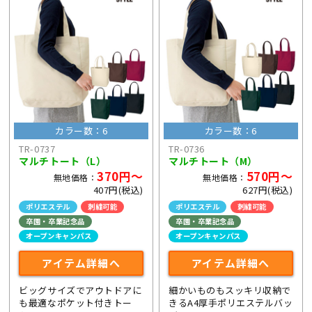
カラー数：6
カラー数：6
TR-0737
TR-0736
マルチトート（L）
マルチトート（M）
370円～
570円～
無地価格：
無地価格：
407円(税込)
627円(税込)
ポリエステル
刺繍可能
ポリエステル
刺繍可能
卒園・卒業記念品
卒園・卒業記念品
オープンキャンパス
オープンキャンパス
アイテム詳細へ
アイテム詳細へ
ビッグサイズでアウトドアに
細かいものもスッキリ収納で
も最適なポケット付きトー
きるA4厚手ポリエステルバッ