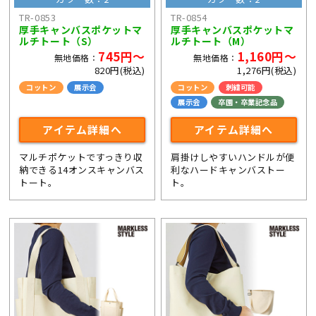
TR-0853
TR-0854
厚手キャンバスポケットマ
厚手キャンバスポケットマ
ルチトート（S）
ルチトート（M）
745円～
1,160円～
無地価格：
無地価格：
820円(税込)
1,276円(税込)
コットン
展示会
コットン
刺繍可能
展示会
卒園・卒業記念品
アイテム詳細へ
アイテム詳細へ
マルチポケットですっきり収
肩掛けしやすいハンドルが便
納できる14オンスキャンバス
利なハードキャンバストー
トート。
ト。