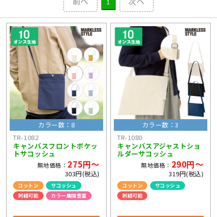
前へ
次へ
1
カラー数：8
カラー数：3
TR-1082
TR-1080
キャンバスフロントポケッ
キャンバスアジャストショ
トサコッシュ
ルダーサコッシュ
275円～
290円～
無地価格：
無地価格：
303円(税込)
319円(税込)
コットン
サコッシュ
コットン
サコッシュ
刺繍可能
カラー展開豊富
刺繍可能
ライブ・コンサートグッズ
ライブ・コンサートグッズ