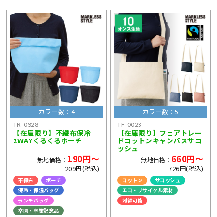
カラー数：4
カラー数：5
TR-0928
TF-0023
【在庫限り】不織布保冷
【在庫限り】フェアトレー
2WAYくるくるポーチ
ドコットンキャンバスサコ
ッシュ
190円～
660円～
無地価格：
無地価格：
209円(税込)
726円(税込)
不織布
ポーチ
コットン
サコッシュ
保冷・保温バッグ
エコ・リサイクル素材
ランチバッグ
刺繍可能
卒園・卒業記念品
ライブ・コンサートグッズ