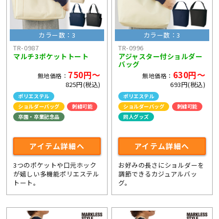
カラー数：3
カラー数：3
TR-0987
TR-0996
マルチ3ポケットトート
アジャスター付ショルダー
バッグ
750円～
630円～
無地価格：
無地価格：
825円(税込)
693円(税込)
ポリエステル
ポリエステル
ショルダーバッグ
刺繍可能
ショルダーバッグ
刺繍可能
卒園・卒業記念品
同人グッズ
ライブ・コンサートグッズ
ライブ・コンサートグッズ
アイテム詳細へ
アイテム詳細へ
3つのポケットや口元ホック
お好みの長さにショルダーを
が嬉しい多機能ポリエステル
調節できるカジュアルバッ
トート。
グ。