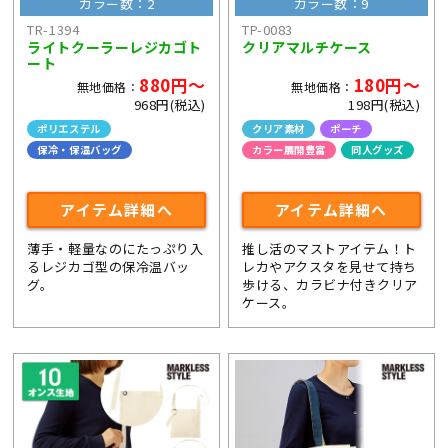
カラー数：2
カラー数：9
TR-1394
TP-0083
ライトクーラーレジカゴト
クリアマルチケース
ート
880円～
180円～
無地価格：
無地価格：
968円(税込)
198円(税込)
ポリエステル
クリア素材
ポーチ
保冷・保温バッグ
カラー展開豊富
同人グッズ
ライブ・コンサートグッズ
アイテム詳細へ
アイテム詳細へ
薄手・軽量なのにたっぷり入
推し活のマストアイテム！ト
るレジカゴ型の保冷温バッ
レカやアクスタを見せて持ち
グ。
歩ける、カラビナ付きクリア
ケース。