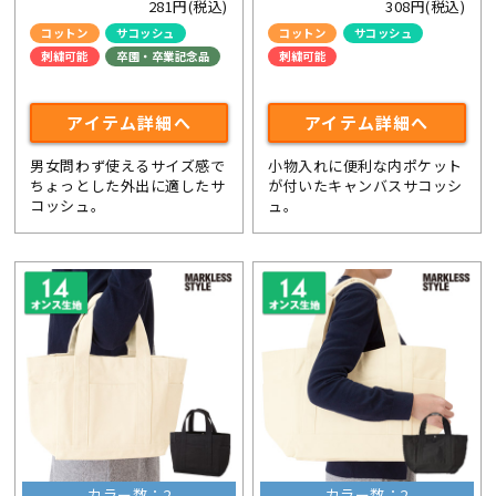
281円(税込)
308円(税込)
コットン
サコッシュ
コットン
サコッシュ
刺繍可能
卒園・卒業記念品
刺繍可能
ライブ・コンサートグッズ
ライブ・コンサートグッズ
アイテム詳細へ
アイテム詳細へ
男女問わず使えるサイズ感で
小物入れに便利な内ポケット
ちょっとした外出に適したサ
が付いたキャンバスサコッシ
コッシュ。
ュ。
カラー数：2
カラー数：2