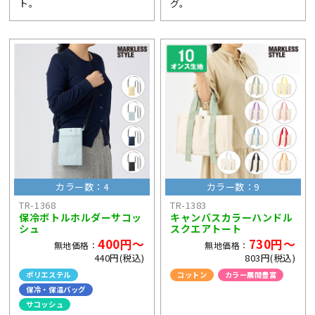
ト。
グ。
カラー数：4
カラー数：9
TR-1368
TR-1383
保冷ボトルホルダーサコッ
キャンバスカラーハンドル
シュ
スクエアトート
400円～
730円～
無地価格：
無地価格：
440円(税込)
803円(税込)
ポリエステル
コットン
カラー展開豊富
保冷・保温バッグ
ライブ・コンサートグッズ
サコッシュ