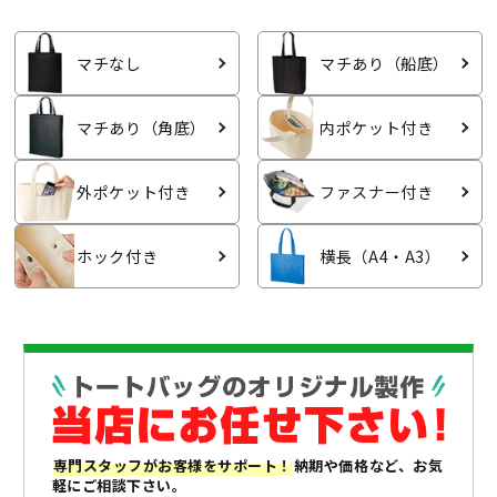
マチなし
マチあり
（船底）
マチあり
（角底）
内ポケット付き
外ポケット付き
ファスナー付き
ホック付き
横長
（A4・A3）
専門スタッフがお客様をサポート！
納期や価格など、お気
軽にご相談下さい。