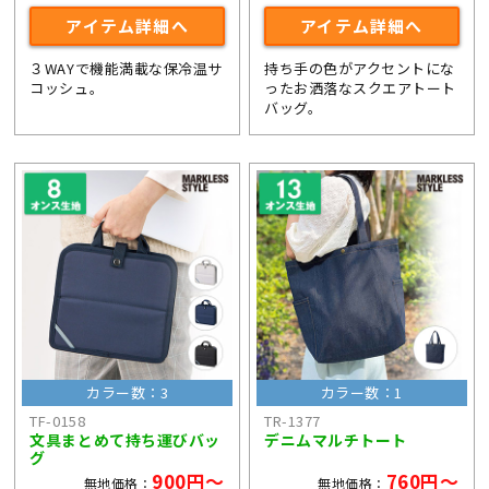
アイテム詳細へ
アイテム詳細へ
３WAYで機能満載な保冷温サ
持ち手の色がアクセントにな
コッシュ。
ったお洒落なスクエアトート
バッグ。
カラー数：3
カラー数：1
TF-0158
TR-1377
文具まとめて持ち運びバッ
デニムマルチトート
グ
900円～
760円～
無地価格：
無地価格：