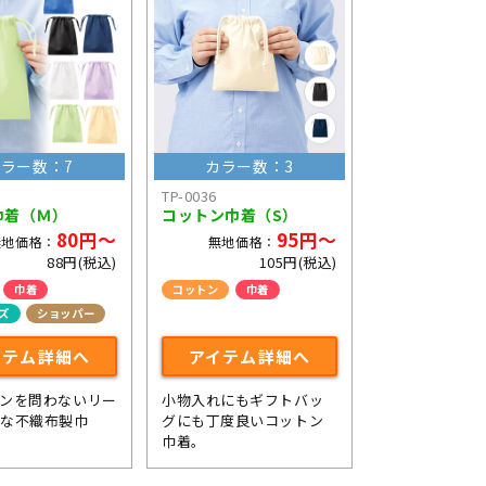
ラー数：7
カラー数：3
TP-0036
巾着（Ｍ）
コットン巾着（S）
80円～
95円～
無地価格：
無地価格：
88円(税込)
105円(税込)
巾着
コットン
巾着
ズ
ショッパー
イテム詳細へ
アイテム詳細へ
ンを問わないリー
小物入れにもギフトバッ
ルな不織布製巾
グにも丁度良いコットン
巾着。