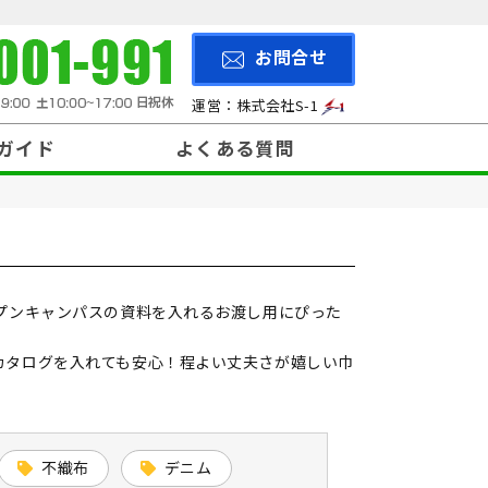
。
お問合せ
運営：株式会社S-1
ガイド
よくある質問
200円～299円
と入稿方法
納期について
について
500円～
プンキャンパスの資料を入れるお渡し用にぴった
カタログを入れても安心！程よい丈夫さが嬉しい巾
不織布
デニム