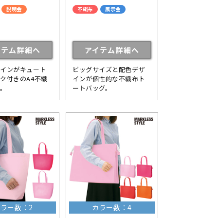
説明会
不織布
展示会
イテム詳細へ
アイテム詳細へ
ザインがキュート
ビッグサイズと配色デザ
ク付きのA4不織
インが個性的な不織布ト
ト。
ートバッグ。
ラー数：2
カラー数：4