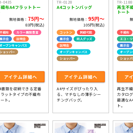
R-0435
TR-0128
TR-1188
不織布A4フラットトー
A4コットンバッグ
再生不
ト
トート
75円～
95円～
無地価格：
無地価格：
83円(税込)
105円(税込)
不織布
カラー展開豊富
コットン
刺繍可能
不織布
展示会
説明会
展示会
同人グッズ
エコ・リ
オープンキャンパス
説明会
展示会
ショッパー
オープンキャンパス
オープン
ショッパー
ショッパ
ライブ・コンサートグッズ
アイテム詳細へ
アイテム詳細へ
ア
A4書類を収納できる定番
A4サイズがぴったり入
再生不
フラットタイプの不織布
る、マチなしの薄手シー
カタロ
トート。
チングバッグ。
最適なA
ト。