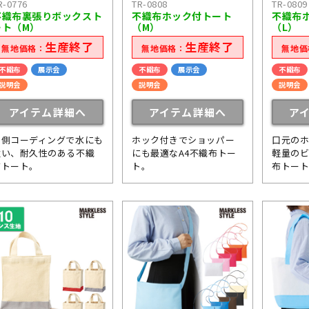
R-0776
TR-0808
TR-0809
不織布裏張りボックスト
不織布ホック付トート
不織布
ート（M）
（M）
（L）
生産終了
生産終了
無地価格：
無地価格：
無地価
不織布
展示会
不織布
展示会
不織布
説明会
説明会
説明会
アイテム詳細へ
アイテム詳細へ
ア
内側コーディングで水にも
ホック付きでショッパー
口元の
強い、耐久性のある不織
にも最適なA4不織布トー
軽量の
布トート。
ト。
布トー