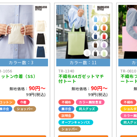
カラー数：3
カラー数：11
カ
R-1056
TR-1340
TR-0810
コットン巾着（SS）
不織布A4ガゼットマチ
不織布
付トート
ートー
90円～
90円～
無地価格：
無地価格：
99円(税込)
99円(税込)
コットン
巾着
不織布
カラー展開豊富
不織布
展示会
ショッパー
展示会
同人グッズ
ショルダ
説明会
カラー展
オープンキャンパス
同人グッ
ショッパー
ライブ・