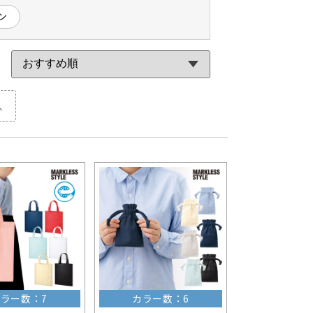
ン
へ
ラー数：7
カラー数：6