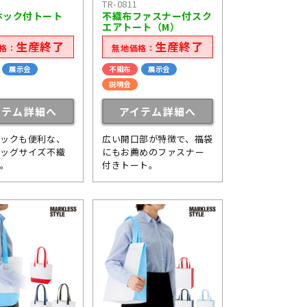
TR-0811
ホック付トート
不織布ファスナー付スク
エアトート（M）
生産終了
生産終了
格：
無地価格：
展示会
不織布
展示会
説明会
イテム詳細へ
アイテム詳細へ
ホックも便利な、
広い開口部が特徴で、福袋
ビッグサイズ不織
にもお薦めのファスナー
ト。
付きトート。