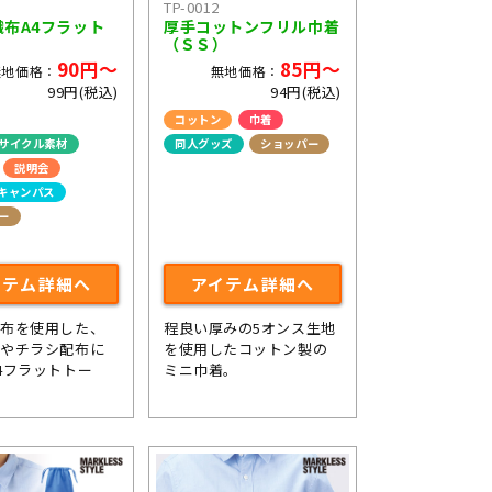
TP-0012
織布A4フラット
厚手コットンフリル巾着
（ＳＳ）
90円～
85円～
無地価格：
無地価格：
99円(税込)
94円(税込)
コットン
巾着
サイクル素材
同人グッズ
ショッパー
説明会
キャンパス
ー
イテム詳細へ
アイテム詳細へ
織布を使用した、
程良い厚みの5オンス生地
グやチラシ配布に
を使用したコットン製の
4フラットトー
ミニ巾着。