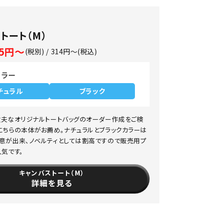
トート（M）
85円～
(税別) / 314円～(税込)
カラー
チュラル
ブラック
丈夫なオリジナルトートバッグのオーダー作成をご検
こちらの本体がお薦め。ナチュラルとブラックカラーは
意が出来、ノベルティとしては割高ですので販売用プ
人気です。
キャンバストート（M）
詳細を見る