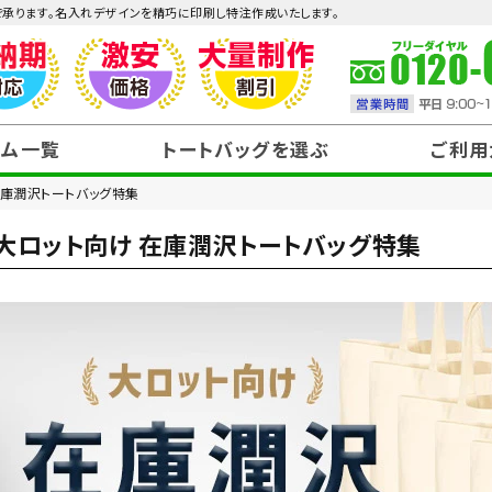
で承ります。名入れデザインを精巧に印刷し特注作成いたします。
テム一覧
トートバッグを選ぶ
ご利用
在庫潤沢トートバッグ特集
大ロット向け 在庫潤沢トートバッグ特集
～99円
100円～199円
見積りまでガイド
データ作成
注文・お支払い・送料
納品・返品
300円～399円
400円～499円