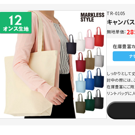
TR-0105
キャンバス
2
無地単価：
在庫豊富
ナ
しっかりとして
討中の際には、
在庫豊富にご用
リントバッグに