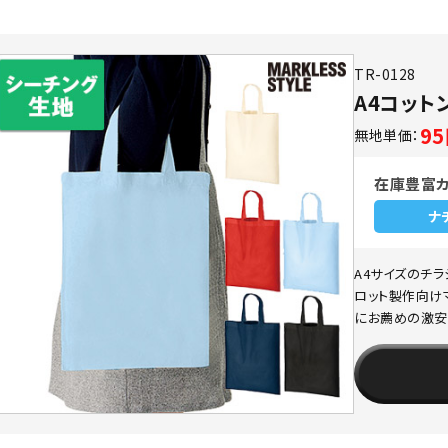
TR-0128
A4コット
9
無地単価：
在庫豊富
ナ
A4サイズのチ
ロット製作向け
にお薦めの激安