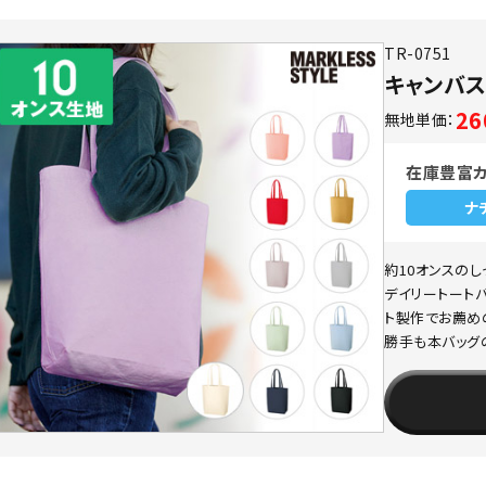
TR-0751
キャンバス
2
無地単価：
在庫豊富
ナ
約10オンスの
デイリートート
ト製作でお薦め
勝手も本バッグ