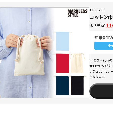
TR-0293
コットン巾
1
無地単価：
在庫豊富
ナ
小物を入れるの
大ロット作成を
ナチュラルカラ
となります。