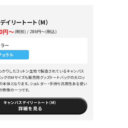
デイリートート（M）
60円～
(税別) / 286円～(税込)
カラー
チュラル
しっかりしたコットン生地で製造されているキャンバス
バッグのMサイズも販売用グッズトートバッグの大ロッ
の本体となります。ショルダー・手持ち汎用性ある使い
の特徴の一つです。
キャンバスデイリートート（M）
詳細を見る