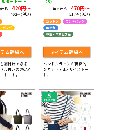
ョルダートート
（S）
420円～
470円～
地価格：
無地価格：
462円(税込)
517円(税込)
コットン
ランチバッグ
ーバッグ
展示会
卒園・卒業記念品
コンサートグッズ
イテム詳細へ
アイテム詳細へ
時も肩掛けできる
ハンドルラインが特徴的
ドル付きの2WAY
なカジュアルSサイズトー
ダートート。
ト。