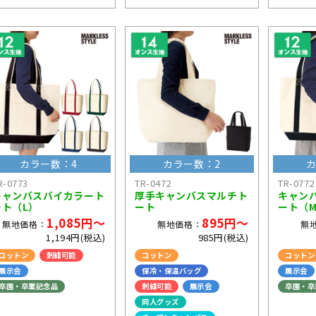
カラー数：4
カラー数：2
カ
R-0773
TR-0472
TR-0772
キャンバスバイカラート
厚手キャンバスマルチト
キャン
ート（L）
ート
ート（
1,085円～
895円～
無地価格：
無地価格：
無
1,194円(税込)
985円(税込)
コットン
刺繍可能
コットン
コットン
展示会
保冷・保温バッグ
展示会
卒園・卒業記念品
刺繍可能
展示会
卒園・卒
同人グッズ
ライブ・