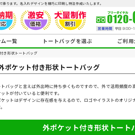
で承ります。名入れデザインを精巧に印刷し特注作成いたします。
テム一覧
トートバッグを選ぶ
ご利用
付き形状トートバッグ
外ポケット付き形状トートバッグ
～99円
100円～199円
見積りまでガイド
データ作成
注文・お支払い・送料
納品・返品
300円～399円
400円～499円
ートバッグと言えば外出時に持ち歩くものですので、外で活用頻度の
ケットが付いていると便利です。
ポケットはデザインに存在感を与えるので、ロゴやイラストのオリジ
す。
外ポケット付き形状トート