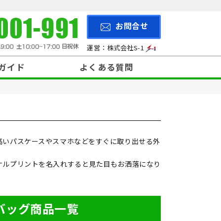
お問合せ
運営：株式会社S-1
ガイド
よくある質問
200円～299円
と入稿方法
納期について
について
500円～
高いパスケースやスマホなどをすぐに取り出せる外
ナルプリントを名入れすると見た目もお洒落になり
バッグ商品一覧