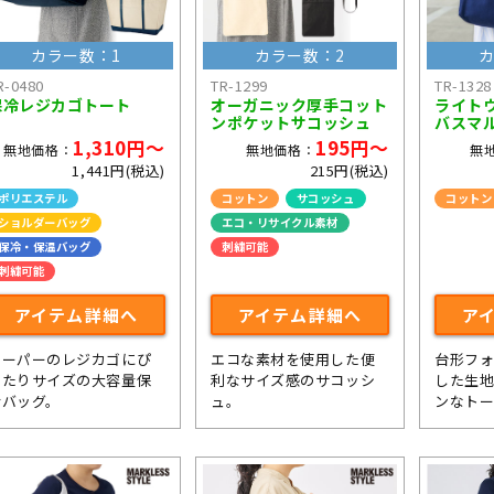
カラー数：1
カラー数：2
カ
R-0480
TR-1299
TR-1328
保冷レジカゴトート
オーガニック厚手コット
ライト
ンポケットサコッシュ
バスマ
1,310円～
195円～
無地価格：
無地価格：
無
1,441円(税込)
215円(税込)
ポリエステル
コットン
サコッシュ
コットン
ショルダーバッグ
エコ・リサイクル素材
保冷・保温バッグ
刺繍可能
刺繍可能
ライブ・コンサートグッズ
アイテム詳細へ
アイテム詳細へ
ア
スーパーのレジカゴにぴ
エコな素材を使用した便
台形フ
ったりサイズの大容量保
利なサイズ感のサコッシ
した生
冷バッグ。
ュ。
ンなト