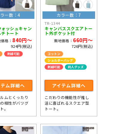
ラー数：4
カラー数：7
TR-1344
ウォッシュキャン
キャンバススクエアトー
ルチトート
ト外ポケット付
840円～
660円～
地価格：
無地価格：
924円(税込)
726円(税込)
刺繍可能
コットン
ショルダーバッグ
刺繍可能
同人グッズ
ライブ・コンサートグッズ
イテム詳細へ
アイテム詳細へ
ォルムとくったり
こだわりの機能性が推し
地の相性がバツグ
活に喜ばれるスクエア型
ート。
トート。