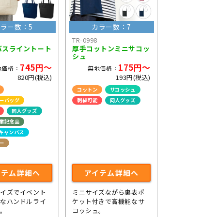
ラー数：5
カラー数：7
TR-0998
バスライントート
厚手コットンミニサコッ
シュ
745円～
175円～
地価格：
無地価格：
820円(税込)
193円(税込)
コットン
サコッシュ
ーバッグ
刺繍可能
同人グッズ
同人グッズ
ライブ・コンサートグッズ
業記念品
キャンパス
ー
コンサートグッズ
イテム詳細へ
アイテム詳細へ
サイズでイベント
ミニサイズながら裏表ポ
利なハンドルライ
ケット付きで高機能なサ
ト。
コッシュ。