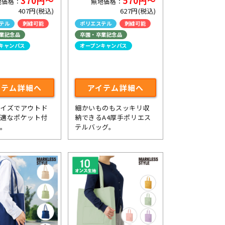
370円～
570円～
地価格：
無地価格：
407円(税込)
627円(税込)
テル
刺繍可能
ポリエステル
刺繍可能
業記念品
卒園・卒業記念品
キャンパス
オープンキャンパス
イテム詳細へ
アイテム詳細へ
サイズでアウトド
細かいものもスッキリ収
最適なポケット付
納できるA4厚手ポリエス
ト。
テルバッグ。