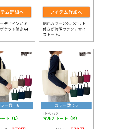
イテム詳細へ
アイテム詳細へ
ラーデザインがキ
配色カラーと外ポケット
ポケット付きA4
付きが特徴のランチサイ
。
ズトート。
ラー数：6
カラー数：6
TR-0736
トート（L）
マルチトート（M）