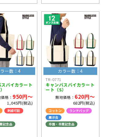
ラー数：4
カラー数：4
TR-0771
バスバイカラート
キャンバスバイカラート
M）
ート（S）
950円～
620円～
地価格：
無地価格：
1,045円(税込)
682円(税込)
刺繍可能
コットン
ランチバッグ
展示会
業記念品
卒園・卒業記念品
コンサートグッズ