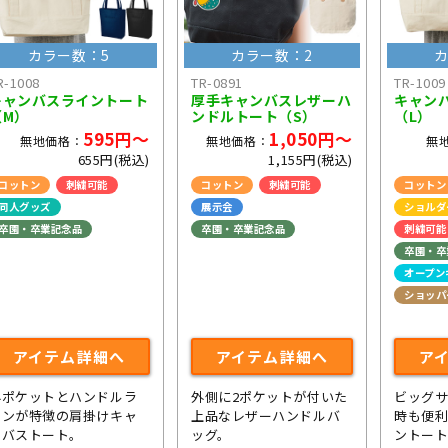
カラー数：5
カラー数：2
カ
R-1008
TR-0891
TR-1009
キャンバスライントート
厚手キャンバスレザーハ
キャン
（M）
ンドルトート（S）
（L）
595円～
1,050円～
無地価格：
無地価格：
無
655円(税込)
1,155円(税込)
コットン
刺繍可能
コットン
刺繍可能
コットン
同人グッズ
展示会
ショルダ
卒園・卒業記念品
卒園・卒業記念品
刺繍可能
卒園・卒
オープン
ショッパ
ライブ・
アイテム詳細へ
アイテム詳細へ
ア
外ポケットとハンドルラ
外側に2ポケットが付いた
ビッグ
インが特徴の肩掛けキャ
上品なレザーハンドルバ
時も便
ンバストート。
ッグ。
ントー