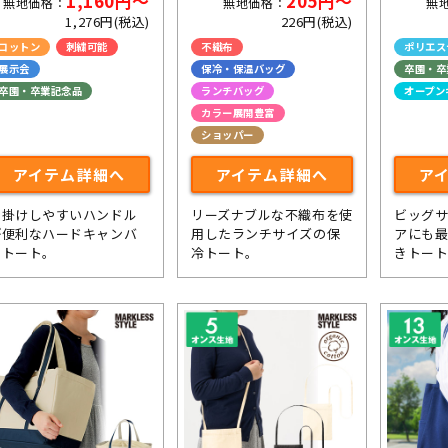
1,160円～
205円～
無地価格：
無地価格：
無
1,276円(税込)
226円(税込)
コットン
刺繍可能
不織布
ポリエス
展示会
保冷・保温バッグ
卒園・卒
卒園・卒業記念品
ランチバッグ
オープン
カラー展開豊富
ショッパー
アイテム詳細へ
アイテム詳細へ
ア
肩掛けしやすいハンドル
リーズナブルな不織布を使
ビッグ
が便利なハードキャンバ
用したランチサイズの保
アにも
ストート。
冷トート。
きトー