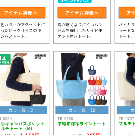
オープンキャンパス
アイテム詳細へ
アイテム詳細へ
ア
配色カラーがアクセントに
肩が痛くなりにくいハン
バイカ
なったビッグサイズのキ
ドルを採用したサイドポ
ュートな
ャンバストート。
ケット付きトート。
トート
カラー数：2
カラー数：10
カ
R-0854
TR-0920
TR-0737
厚手キャンバスポケット
不織布保冷ライントート
マルチ
マルチトート（M）