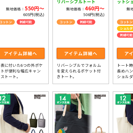
リバーシブルトート
ットシ
550円～
460円～
無地価格：
無地価格：
無
605円(税込)
506円(税込)
コットン
刺繍可能
コットン
刺繍可能
コットン
ショルダ
刺繍可能
ライブ・
アイテム詳細へ
アイテム詳細へ
ア
裏表に付いた6つの外ポケ
リバーシブルでフォルム
トート
ットが便利な幅広キャン
を変えられるポケット付
長めハン
バストート。
きトート。
ショル