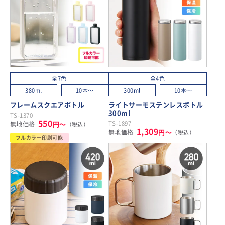
全7色
全4色
380ml
10本～
300ml
10本～
フレームスクエアボトル
ライトサーモステンレスボトル
300ml
TS-1370
550
円～
TS-1897
無地価格
（税込）
1,309
円～
無地価格
（税込）
フルカラー印刷可能