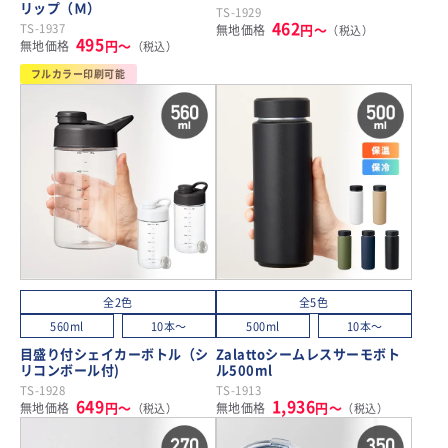
リップ（Ｍ）
TS-1929
462
TS-1937
円～
無地価格
（税込）
495
円～
無地価格
（税込）
フルカラー印刷可能
全2色
全5色
560ml
10本～
500ml
10本～
目盛り付シェイカーボトル（シ
Zalattoシームレスサーモボト
リコンボール付)
ル500ml
TS-1928
TS-1913
649
1,936
円～
円～
無地価格
無地価格
（税込）
（税込）