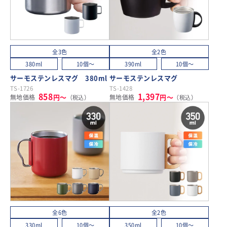
全3色
全2色
380ml
10個～
390ml
10個～
サーモステンレスマグ 380ml
サーモステンレスマグ
TS-1726
TS-1428
858
1,397
円～
円～
無地価格
無地価格
（税込）
（税込）
全6色
全2色
330ml
10個～
350ml
10個～