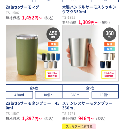
Zalattoサーモマグ
木製ハンドルサーモスタッキン
グマグ350ml
TS-1506
1,452
円～
TS-1895
無地価格
（税込）
1,309
円～
無地価格
（税込）
全6色
全5色
450ml
10個～
360ml
10個～
Zalattoサーモタンブラー 45
ステンレスサーモタンブラー
0ml
360ml
TS-1507
TS-1721
1,397
946
円～
円～
無地価格
無地価格
（税込）
（税込）
フルカラー印刷可能