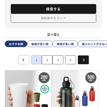
検索する
検索条件をクリア
並べ替え
おすすめ順
価格が安い順
価格が高い順
最小ロットが少な
...
1
2
3
5