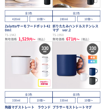
全3色
全2色
420ml
10個～
280ml
10個～
Zalattoサーモフードポット42
折りたたみハンドルステンレス
0ml
マグ ver.2
TS-1942
TS-1950
1,529
671
円～
円～
無地価格
無地価格
（税込）
（税込）
全3色
全3色
330ml
10個～
330ml
10個～
陶器マグストレート ラウンド
プラサーモストレートマグ