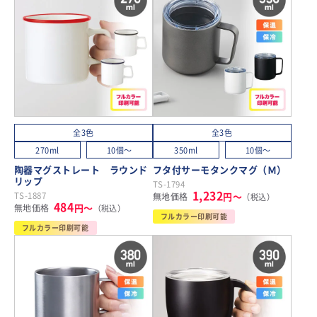
全3色
全3色
270ml
10個～
350ml
10個～
陶器マグストレート ラウンド
フタ付サーモタンクマグ（Ｍ）
リップ
TS-1794
1,232
TS-1887
円～
無地価格
（税込）
484
円～
無地価格
（税込）
フルカラー印刷可能
フルカラー印刷可能