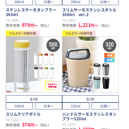
380ml
10個～
300ml
10本～
ステンレスサーモタンブラー
スリムサーモステンレスボトル
380ml
300ml ver.2
TS-1695
TS-1903
979
1,221
円～
円～
無地価格
無地価格
（税込）
（税込）
フルカラー印刷可能
フルカラー印刷可能
全9色
全5色
500ml
10本～
320ml
10個～
スリムクリアボトル
ハンドルサーモステンレスタン
ブラー320ml
TS-1181
374
円～
TS-1876
無地価格
（税込）