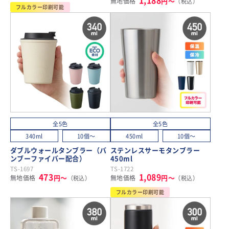
1,188
円～
無地価格
（税込）
フルカラー印刷可能
全5色
全5色
340ml
10個～
450ml
10個～
ダブルウォールタンブラー（バ
ステンレスサーモタンブラー
ンブーファイバー配合）
450ml
TS-1697
TS-1722
473
1,089
円～
円～
無地価格
無地価格
（税込）
（税込）
フルカラー印刷可能