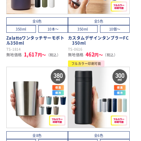
全6色
全5色
350ml
10本～
350ml
10個～
Zalattoワンタッチサーモボト
カスタムデザインタンブラーFC
ル350ml
350ml
TS-1814
TS-0616
1,617
462
円～
円～
無地価格
無地価格
（税込）
（税込）
フルカラー印刷可能
全8色
全6色