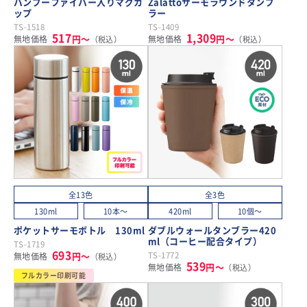
バンブーファイバー入りマグカ
Zalattoサーモラウンドタンブ
ップ
ラー
TS-1518
TS-1409
517
1,309
円～
円～
無地価格
無地価格
（税込）
（税込）
全13色
全3色
130ml
10本～
420ml
10個～
ポケットサーモボトル 130ml
ダブルウォールタンブラー420
ml（コーヒー配合タイプ）
TS-1719
693
円～
TS-1772
無地価格
（税込）
539
円～
無地価格
（税込）
フルカラー印刷可能