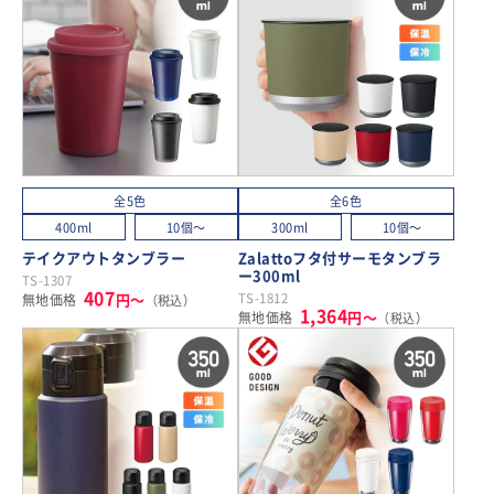
全5色
全6色
400ml
10個～
300ml
10個～
テイクアウトタンブラー
Zalattoフタ付サーモタンブラ
ー300ml
TS-1307
407
円～
TS-1812
無地価格
（税込）
1,364
円～
無地価格
（税込）