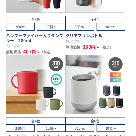
全4色
全4色
280ml
10個～
500ml
10本～
バンブーファイバー入りタンブ
クリアマリンボトル
ラー 280ml
TS-0477
330
TS-1407
円～
無地価格
（税込）
407
円～
無地価格
（税込）
全4色
全6色
310ml
10個～
310ml
10個～