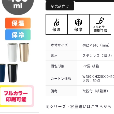
記念品向け
本体サイズ
Φ82×140（mm）
素材
ステンレス（18-8
梱包形態
PP袋､紙箱
W450×H320×D4
カートン情報
入数：50点
備考
取説付（紙箱面）
同シリーズ・容量違いはこちらから