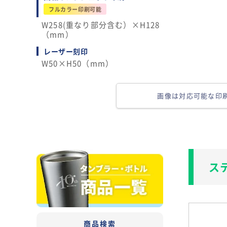
W258(重なり部分含む）×H128
（mm）
レーザー刻印
W50×H50（mm）
画像は対応可能な印
ス
商品検索