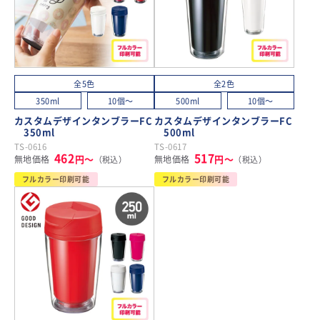
全5色
全2色
350ml
10個～
500ml
10個～
カスタムデザインタンブラーFC
カスタムデザインタンブラーFC
350ml
500ml
TS-0616
TS-0617
462
517
円～
円～
無地価格
無地価格
（税込）
（税込）
フルカラー印刷可能
フルカラー印刷可能