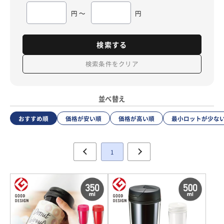
円 ～
円
検索する
検索条件をクリア
並べ替え
おすすめ順
価格が安い順
価格が高い順
最小ロットが少な
1