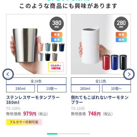
このような商品にも興味があります
全14色
全11色
380ml
10個～
280ml
10個～
ステンレスサーモタンブラー
倒れてもこぼれないサーモタン
380ml
ブラー
TS-1695
TS-1359
979
748
円
円
無地価格
無地価格
（税込）
（税込）
フルカラー印刷可能