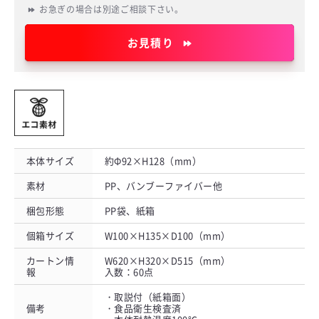
お急ぎの場合は別途ご相談下さい。
お見積り
本体サイズ
約Φ92×H128（mm）
素材
PP、バンブーファイバー他
梱包形態
PP袋、紙箱
個箱サイズ
W100×H135×D100（mm）
カートン情
W620×H320×D515（mm）
報
入数：60点
・取説付（紙箱面）
備考
・食品衛生検査済