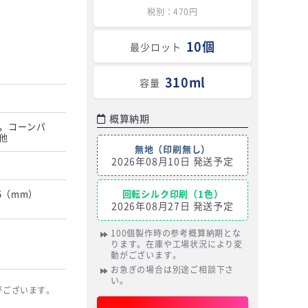
税別：470円
10個
最少ロット
310ml
容量
概算納期
，コーンパ
他
無地（印刷無し）
2026年08月10日 発送予定
05（mm）
回転シルク印刷（1色）
2026年08月27日 発送予定
100個製作時の参考概算納期とな
ります。在庫や工場状況により変
動がございます。
お急ぎの場合は別途ご相談下さ
い。
がございます。