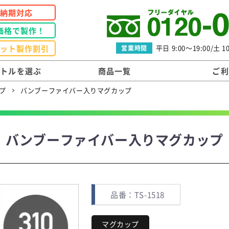
短納期対応
価格で製作！
ロット製作割引
平日 9:00～19:00/土 10
営業時間
ボトルを選ぶ
商品一覧
ご利
プ
バンブーファイバー入りマグカップ
バンブーファイバー入りマグカップ
品番：TS-1518
マグカップ