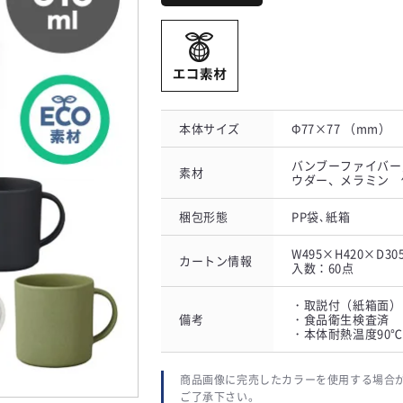
本体サイズ
Φ77×77 （mm）
バンブーファイバー
素材
ウダー、メラミン 
梱包形態
PP袋､紙箱
W495×H420×D3
カートン情報
入数：60点
・取説付（紙箱面）
備考
・食品衛生検査済
・本体耐熱温度90℃
商品画像に完売したカラーを使用する場合
ご了承下さい。