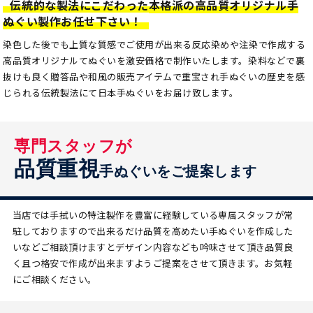
伝統的な製法にこだわった本格派の高品質オリジナル手
ぬぐい製作お任せ下さい！
染色した後でも上質な質感でご使用が出来る反応染めや注染で作成する
高品質オリジナルてぬぐいを激安価格で制作いたします。染料などで裏
抜けも良く贈答品や和風の販売アイテムで重宝され手ぬぐいの歴史を感
じられる伝統製法にて日本手ぬぐいをお届け致します。
専門スタッフが
品質重視
手ぬぐいをご提案します
当店では手拭いの特注製作を豊富に経験している専属スタッフが常
駐しておりますので出来るだけ品質を高めたい手ぬぐいを作成した
いなどご相談頂けますとデザイン内容なども吟味させて頂き品質良
く且つ格安で作成が出来ますようご提案をさせて頂きます。お気軽
にご相談ください。