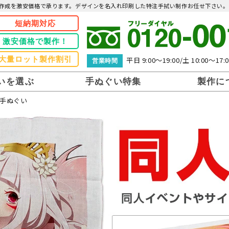
作成を激安価格で承ります。デザインを名入れ印刷した特注手拭い制作お任せ下さい。
短納期対応
激安価格で製作！
大量ロット製作割引
平日 9:00～19:00/土 10:00～17:0
営業時間
いを選ぶ
手ぬぐい特集
製作に
手ぬぐい
記念・引き出物手ぬぐい
家紋手ぬぐい
サイズについて
同人手ぬぐい
スポーツ・剣道手ぬぐい
納品時の方法
挨拶回り手ぬぐい
手ぬぐいの包み方
デザイン優先
コスト最優先