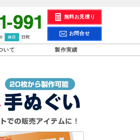
無料お見積り
お問合せ
0
日祝
休日
ついて
製作実績
仕立てについて
生地について
よくある質問