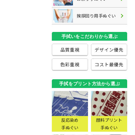
挨拶回り用手ぬぐい
手拭いをこだわりから選ぶ
品質重視
デザイン優先
色彩重視
コスト最優先
手拭をプリント方法から選ぶ
反応染め
顔料プリント
手ぬぐい
手ぬぐい