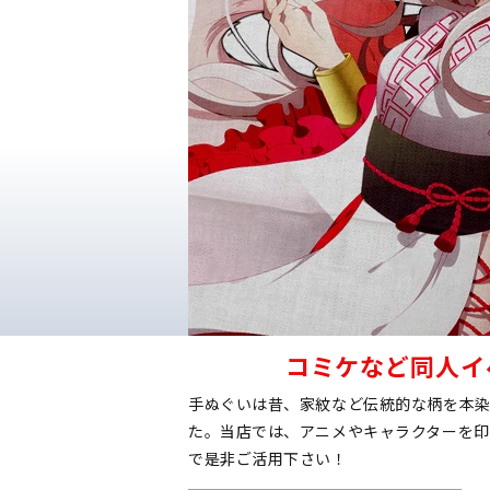
製法について
顔料プリント手ぬぐい
注染手ぬぐい
コミケなど同人イ
手ぬぐいは昔、家紋など伝統的な柄を本
た。当店では、アニメやキャラクターを
で是非ご活用下さい！