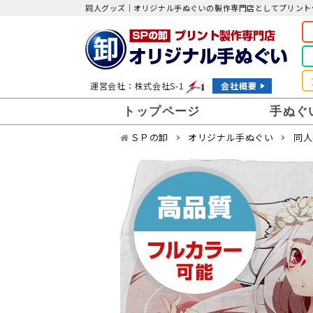
同人グッズ｜オリジナル手ぬぐいの製作専門店としてプリント
運営会社：株式会社S-1
会社概要
トップページ
手ぬぐ
ＳＰの卸
オリジナル手ぬぐい
同人
販促・ノベルティ手ぬぐい
物販・販売手ぬぐい
お祭り手ぬぐい
品質重視
色彩重視