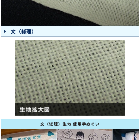
文（総理）
文（総理）生地 使用手ぬぐい