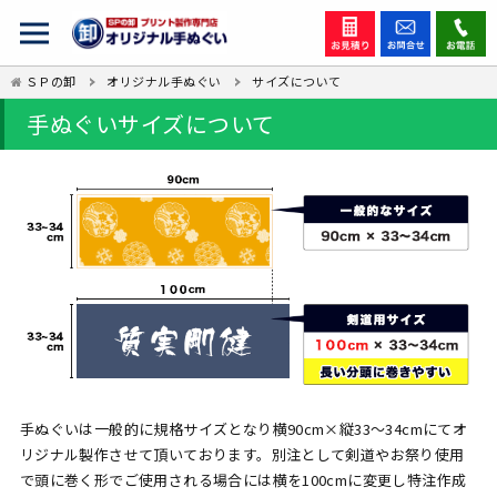
ＳＰの卸
オリジナル手ぬぐい
サイズについて
手ぬぐいサイズについて
手ぬぐいは一般的に規格サイズとなり横90cm×縦33～34cmにてオ
リジナル製作させて頂いております。別注として剣道やお祭り使用
で頭に巻く形でご使用される場合には横を100cmに変更し特注作成