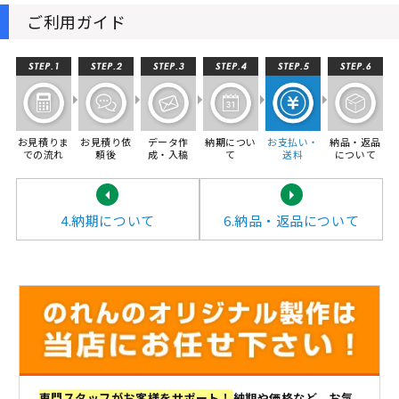
ご利用ガイド
お見積りま
お見積り依
データ作
納期につい
お支払い・
納品・返品
での流れ
頼後
成・入稿
て
送料
について
4.納期について
6.納品・返品について
専門スタッフがお客様をサポート！
納期や価格など、お気