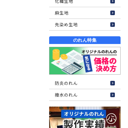
化繊生地
麻生地
先染め生地
のれん特集
防炎のれん
撥水のれん