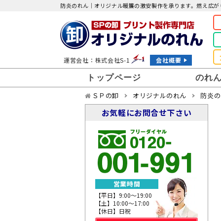
防炎のれん｜オリジナル暖簾の激安製作を承ります。燃え広が
運営会社：株式会社S-1
会社概要
トップページ
のれ
ＳＰの卸
オリジナルのれん
防炎の
お気軽にお問合せ下さい
店頭のれん
日除けの
トイレのれん
楽屋のれ
湯のれん
営業時間
綿生地
化繊生地
【平日】9:00～19:00
【土】10:00～17:00
先染め生地
【休日】日祝