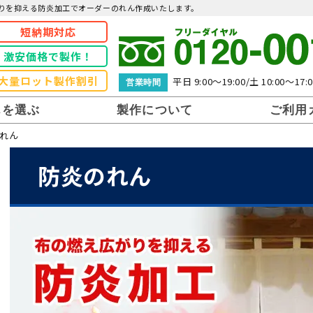
りを抑える防炎加工でオーダーのれん作成いたします。
短納期対応
激安価格で製作！
大量ロット製作割引
平日 9:00～19:00/土 10:00～17:0
営業時間
んを選ぶ
製作について
ご利用
れん
れん
用途から選ぶ
間仕切り・目隠し
店舗のれんについ
見積もりまでガイ
サイズについて
見積もり
防炎のれん
のれん
て
ド
流れ
ん
生地について
イベントのれん
製法について
納期について
仕立てについて
注文・お
送料
付属品について
よくある質問
麻生地