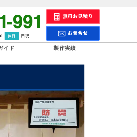
無料お見積り
お問合せ
0
日祝
休日
ガイド
製作実績
依頼後の
データ作成と入稿
の仕方
支払い・
納品・返品につい
て