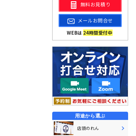
無料お見積り
防炎加工
撥水加工
メールお問合せ
WEBは
24時間受付中
用途から選ぶ
店頭のれん