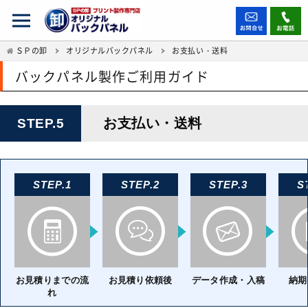
ＳＰの卸
オリジナルバックパネル
お支払い・送料
バックパネル製作ご利用ガイド
お支払い・送料
STEP.5
STEP.1
STEP.2
STEP.3
S
お見積りまでの流
お見積り依頼後
データ作成・入稿
納期
れ