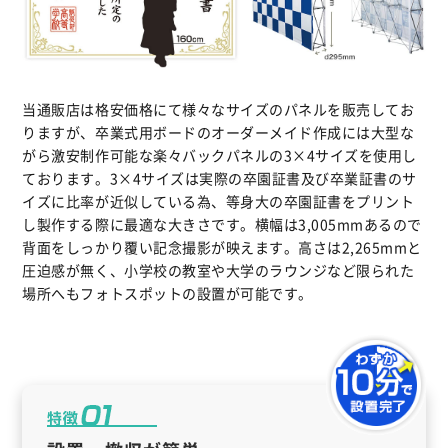
当通販店は格安価格にて様々なサイズのパネルを販売してお
りますが、卒業式用ボードのオーダーメイド作成には大型な
がら激安制作可能な楽々バックパネルの3×4サイズを使用し
ております。3×4サイズは実際の卒園証書及び卒業証書のサ
イズに比率が近似している為、等身大の卒園証書をプリント
し製作する際に最適な大きさです。横幅は3,005mmあるので
背面をしっかり覆い記念撮影が映えます。高さは2,265mmと
圧迫感が無く、小学校の教室や大学のラウンジなど限られた
場所へもフォトスポットの設置が可能です。