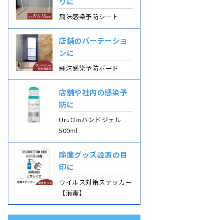
りに
飛沫感染予防シート
店舗のパーテーショ
ンに
飛沫感染予防ボード
店舗や社内の感染予
防に
UruClinハンドジェル
500ml
除菌グッズ設置の目
印に
ウイルス対策ステッカー
【消毒】