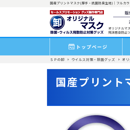
国産プリントマスク(厚手・抗菌防臭生地)｜フルカ
オリジナルマ
飛沫感染防止
トップページ
ＳＰの卸
ウイルス対策・除菌グッズ
オリ
国産プリント