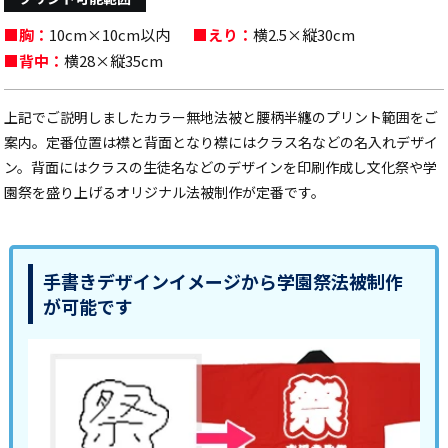
■胸：
10cm×10cm以内
■えり：
横2.5×縦30cm
■背中：
横28×縦35cm
上記でご説明しましたカラー無地法被と腰柄半纏のプリント範囲をご
案内。定番位置は襟と背面となり襟にはクラス名などの名入れデザイ
ン。背面にはクラスの生徒名などのデザインを印刷作成し文化祭や学
園祭を盛り上げるオリジナル法被制作が定番です。
手書きデザインイメージから学園祭法被制作
が可能です