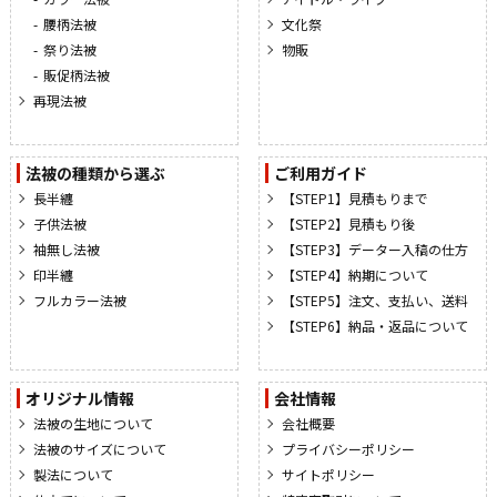
腰柄法被
文化祭
祭り法被
物販
販促柄法被
再現法被
法被の種類から選ぶ
ご利用ガイド
長半纏
【STEP1】見積もりまで
子供法被
【STEP2】見積もり後
袖無し法被
【STEP3】データー入稿の仕方
印半纏
【STEP4】納期について
フルカラー法被
【STEP5】注文、支払い、送料
【STEP6】納品・返品について
オリジナル情報
会社情報
法被の生地について
会社概要
法被のサイズについて
プライバシーポリシー
製法について
サイトポリシー