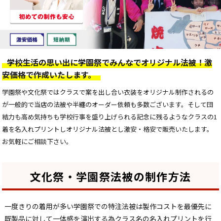
学校生活の思い出に学園祭でみんなでオリジナル法被！激
安価格で作成いたします。
学園祭や文化祭ではクラスで案を出し合い衣装をオリジナル制作されるの
が一般的で当店の法被や半纏のオーダー依頼も多数ございます。そして団
結力も高め気持ちも学校行事を盛り上げられる記念に残るようなクラスの1
着を名入れプリントしオリジナル法被とし激安・格安で販売いたします。
お気軽にご相談下さい。
文化祭・学園祭法被の制作方法
一度きりの着用が多い学園祭での特注法被は製作コストを最優先に
既製品に対して一体感を演出する為クラス名の名入れプリントを行