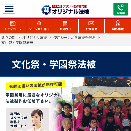
トップページ
シーンから選ぶ
お見積り
お問合せ
制作実績
ＳＰの卸
オリジナル法被
使用シーンから法被を選ぶ
お祭り
文化祭・学園祭法被
自治会・組合
文化祭・学園祭法被
イベント
ユニフォーム
アイドル・ライブ
文化祭
物販