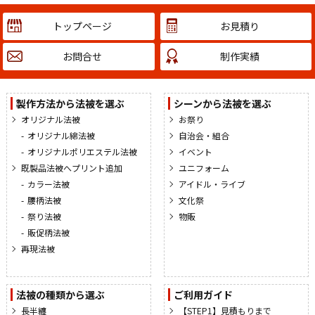
トップページ
お見積り
お問合せ
制作実績
製作方法から法被を選ぶ
シーンから法被を選ぶ
オリジナル法被
お祭り
オリジナル綿法被
自治会・組合
オリジナルポリエステル法被
イベント
既製品法被へプリント追加
ユニフォーム
カラー法被
アイドル・ライブ
腰柄法被
文化祭
祭り法被
物販
販促柄法被
再現法被
法被の種類から選ぶ
ご利用ガイド
長半纏
【STEP1】見積もりまで