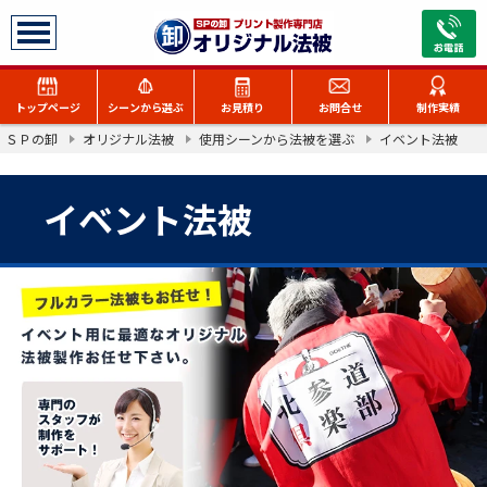
トップページ
シーンから選ぶ
お見積り
お問合せ
制作実績
ＳＰの卸
オリジナル法被
使用シーンから法被を選ぶ
イベント法被
お祭り
自治会・組合
イベント法被
イベント
ユニフォーム
アイドル・ライブ
文化祭
物販