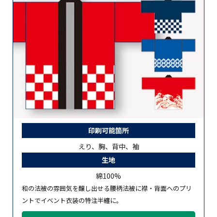
印刷可能箇所
えり、胸、背中、袖
生地
綿100%
和の法被の雰囲気を醸し出せる腰柄法被に襟・背面へのプリ
ントでイベント衣装の特注半纏に。