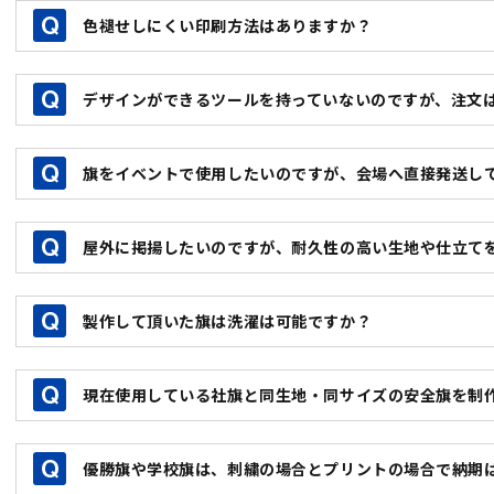
通常はデザイン確定後5～7営業日程度ですが、オリジナル旗
色褪せしにくい印刷方法はありますか？
急ぎの場合はご相談ください。
優勝旗・長流旗などの旗については、刺繍の有無やデザイン
旗やフラッグの生地により対応は異なりますが、顔料プリン
にお答えする事が出来かねますので、当店の担当者までお問
デザインができるツールを持っていないのですが、注文
りますので、色褪せはしにくいオリジナル製作が可能です。
デザインが出来るツールもお持ちでなくても、御注文は可能
旗をイベントで使用したいのですが、会場へ直接発送し
グの手書きラフ画を送って頂き、当店で変換して作成いたし
デザイン難易度により変換料が発生いたしますので一度ご相
可能でございます。会場により宅配業者が限定される場合も
屋外に掲揚したいのですが、耐久性の高い生地や仕立て
しては事前にご確認ください。また、発送主をご指定の宛名
耐久性の高い生地は、ツイル・エクスランがございます。
製作して頂いた旗は洗濯は可能ですか？
仕立ては二重縫製やロープ縫込み、刺し子縫い等がございま
プリント生地や印刷方法により異なりますので、お手数をお
現在使用している社旗と同生地・同サイズの安全旗を制
スタッフまで直接ご確認ください。
可能でございます。旗サイズやデザインが分かる現在お使い
優勝旗や学校旗は、刺繍の場合とプリントの場合で納期
が、印刷生地に関しましては、現物を確認しないと正確は判