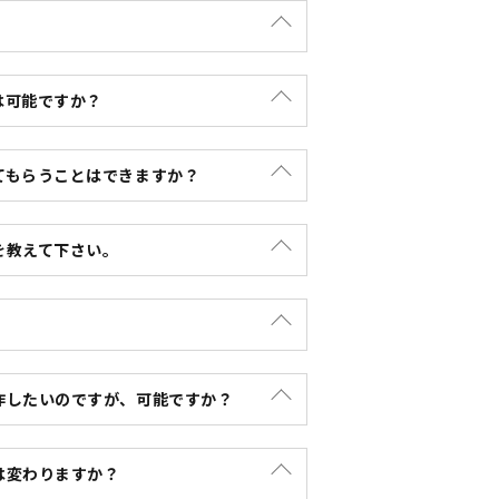
やフラッグ短納期対応も得意ですので、お
によって納期が大幅に変動致します。一概
トという印刷方法ですと、耐光性が強くな
い合わせ下さい。
は可能ですか？
でございます。オリジナル旗や特注フラッ
てもらうことはできますか？
ます。
談ください。
ございますので、旗・フラッグの直搬に関
を教えて下さい。
に変更することも可能でございます。
す。
掛け致しますが当店の旗やフラッグの専門
作したいのですが、可能ですか？
のフラッグ画像を頂ければ製作可能です
は変わりますか？
断が出来かねます為、一度現物を弊社事務