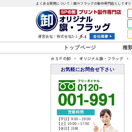
よくある質問について｜旗やフラッグの製作専門店としてオリ
運営会社：株式会社S-1
会社概要
トップページ
種
ＳＰの卸
オリジナル旗・フラッグ
社旗・団体旗
お気軽にお問合せ下さい
校旗・学校旗
卓上フラッグ
営業時間
大漁旗
【平日】9:00～19:00
【土】10:00～17:00
【休日】日祝