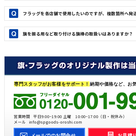
所までご郵送頂ければ確認させて頂きます。
刺繍とプリントでは大きく価格や制作期間は変動致します。
フラッグを各店舗で使用したいのですが、複数箇所へ発
特に刺繍旗の場合、デザインの内容により更に変動致します
に確認後回答させて頂きます。
可能でございますが、発送地域や箇所によりオリジナルフラ
旗を振る用など取り付ける旗棒の取扱いはありますか？
多い場合は別途梱包費用や納期がかかる場合がございますの
旗棒の取り扱いもございます。ご希望のサイズや生地、ご用
案を致しますので、詳細を担当までお気軽にご相談ください
専門スタッフがお客様をサポート！
納期や価格など、お
営業時間
平日9:00~19:00 土曜 10:00~17:00（日・祝休み）
メール
info@spgoods-oroshi.com
メールでのお問合せ
お見積