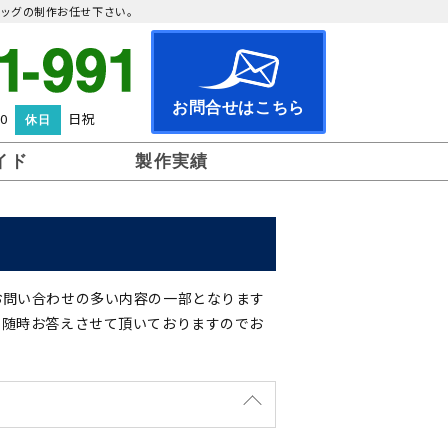
ッグの制作お任せ下さい。
お問合せはこちら
0
日祝
休日
イド
製作実績
手旗
ペナント
お問い合わせの多い内容の一部となります
も随時お答えさせて頂いておりますのでお
ビッグフラッグ