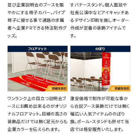
並び企業説明会のブースを賑
すバナースタンド。個人面談や
やかにする椅子カバー。パイプ
社長公演中などアイキャッチあ
椅子に被せる事で通路の求職
るデザイン印刷を施しオーダー
者へ企業ＰＲできる特注制作グ
作成が定番の装飾アイテムで
ッズ。
す。
ワンランク上の目立つ説明会ブ
激安価格で制作が可能な事か
ースにお薦め出来るのがオリジ
ら合説ブース装飾だけでは無く
ナルフロアマット。目線の高さの
幅広い人気アイテムののぼり
装飾品だけでは無く足元からも
旗。ポール・スタンドも併せて当
企業カラーを伝えられます。
店では格安販売いたします。