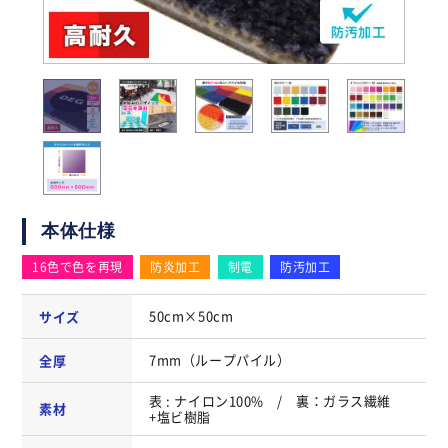
本体仕様
16色で色を再現
防炎加工
制電
防汚加工
50cm×50cm
サイズ
7mm（ループパイル）
全厚
表 : ナイロン100% / 裏：ガラス繊維
素材
+塩ビ樹脂