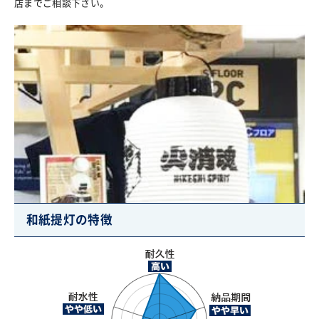
店までご相談下さい。
和紙提灯の特徴