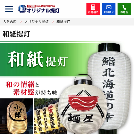
ＳＰの卸
オリジナル提灯
和紙提灯
和紙提灯