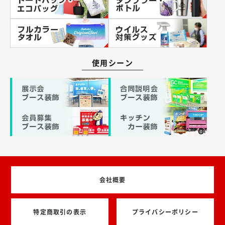
使用シーン
サイズ：直径90cm×全長155cm
サイズ：直径19cm×全長44cm
サイズ：直径21.5cm×全長47cm
サイズ：直径110cm×全長
サイズ：直径128cm×全長
170cm
お見積りはこちらから
お見積りはこちらから
お見積りはこちらから
185cm
お見積りはこちらから
お見積りはこちらから
会社概要
特定商取引の表示
プライバシーポリシー