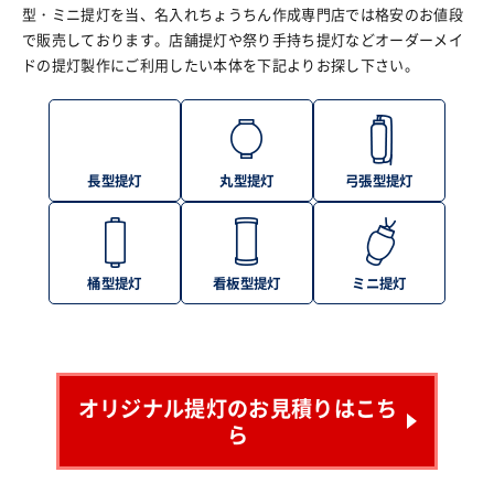
型・ミニ提灯を当、名入れちょうちん作成専門店では格安のお値段
で販売しております。店舗提灯や祭り手持ち提灯などオーダーメイ
ドの提灯製作にご利用したい本体を下記よりお探し下さい。
長型提灯
丸型提灯
弓張型提灯
桶型提灯
看板型提灯
ミニ提灯
オリジナル提灯のお見積りはこち
ら