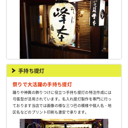
サイズ：直径21.5cm×全長35cm
サイズ：直径47cm×全長140cm
サイズ：直径35cm×全長73cm
サイズ：直径12cm×全長50cm
サイズ：直径24cm×全長91cm
サイズ：直径4cm×全長14cm
サイズ：直径58cm×全長167cm
サイズ：直径43cm×全長87cm
サイズ：直径24cm×全長38cm
サイズ：直径13cm×全長50cm
サイズ：直径8cm×全長26cm
サイズ：直径26.5cm×全長
105cm
お見積りはこちらから
お見積りはこちらから
お見積りはこちらから
お見積りはこちらから
お見積りはこちらから
お見積りはこちらから
お見積りはこちらから
お見積りはこちらから
お見積りはこちらから
お見積りはこちらから
お見積りはこちらから
お見積りはこちらから
手持ち提灯
祭りで大活躍の手持ち提灯
踊りや神輿の飾りつけに役立つ手持ち提灯の特注作成には
弓張型が活用されています。名入れ提灯製作を専門に行っ
ております当店では画像の様な三つ巴の模様や個人名・地
区名などのプリント印刷も激安で承ります。