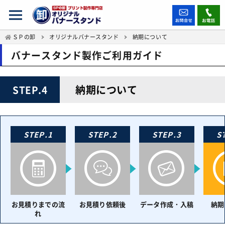
ＳＰの卸
オリジナルバナースタンド
納期について
バナースタンド製作ご利用ガイド
納期について
STEP.4
STEP.1
STEP.2
STEP.3
S
お見積りまでの流
お見積り依頼後
データ作成・入稿
納期
れ