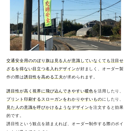
交通安全用ののぼり旗は見る人が意識していなくても注目せ
ざるを得ない目立つ名入れデザイン
が好ましく、オーダー製
作の際は
誘目性を高める工夫
が求められます。
誘目性が高く視界に飛び込んできやすい暖色
を活用したり、
プリント印刷するスローガンをわかりやすいもの
にしたり、
見た人の意識を呼びかけるようなデザイン
を注文すると効果
的です。
誘目性という観点を踏まえれば、オーダー制作する際のポイ