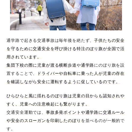
通学路で起きる交通事故は毎年後を絶たず、
子供たちの安全
を守るために交通安全を呼び掛ける特注のぼり旗が全国で活
用されています。
集団下校の際に児童が渡る横断歩道
や
通学路
にのぼり旗を設
置することで、
ドライバーや自転車に乗った人が児童の存在
を確認しながら安全に運転するように促しているのです。
ひらひらと風に揺れるのぼり旗は児童の目からも認知されや
すく、児童への注意喚起にも繋がります。
交通安全運動では、
事故多発ポイントや通学路に交通ルール
や安全のスローガンを印刷したのぼり
を並べるのが一般的で
す。