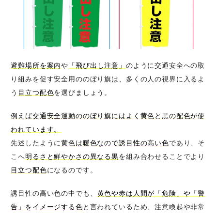
避難場所を案内
や
「飛び出し注意」
のように交通安全への取
り組みを促す安全用ののぼり旗は、多くの人の視界に入るよ
う
目立つ配色
を選びましょう。
例えば交通安全運動ののぼり旗にはよく黄色と黒の配色が使
われています。
先述したように
黄色は暖色なので誘目性の高い色
であり、そ
こへ
明るさと鮮やかさの異なる黒
を組み合わせることでより
目立つ配色
になるのです。
誘目性の高い色の中でも、
黄色や赤は人間が「危険」や「警
告」をイメージする色
と言われているため、注意喚起や非常