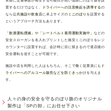
実際に交通事故が発生する可能性が高い道路にのぼり旗を設
置するだけではなく、
ドライバーへの注意喚起を誘導する
の
なら
公共施設
や
飲食店
に卓上サイズの
ミニのぼり
を設置する
というアプローチ方法もあります。
「飲酒運転撲滅」
や
「シートベルト着用運動実施中」
などの
安全スローガンを名入れプリントした格安ミニのぼりをレジ
カウンターに設置すれば、会計時に目に留まるので退店後の
安全運転を促すことが可能です。
施設や店を利用した人はもちろん、そこで働く従業員にも
ド
ライバーへのアルコール販売などを防ぐきっかけ
を与えま
す。
人々の身の安全を守るのぼり旗のオリジナル
製作は「SPの卸」にお任せ下さい