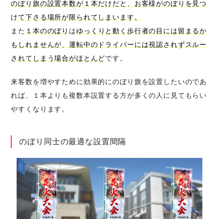
のぼり旗の設置本数が１本だけだと、お客様がのぼりを見つ
けて下さる場所が限られてしまいます。
また
１本ののぼり
は
ゆっくりと動く歩行者の目には留まるか
もしれませんが、運転中のドライバーには視認されずスルー
されてしまう場合がほとんど
です。
来客数を増やすために効果的にのぼり旗を設置したいのであ
れば、１本よりも複数本設置する方が多くの人に見てもらい
やすくなります。
のぼり同士の最適な設置間隔