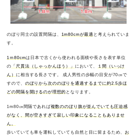
のぼり同士の設置間隔は、
1m80cmが最適
と考えられていま
す。
1ｍ80cm
は日本で古くから使われる面積や長さを表す単位
の
「尺貫法（しゃっかんほう）」
において、
１間（いっけ
ん）
に相当する長さです。 成人男性の歩幅の目安が70㎝で
すので、
のぼりから次ののぼりを通過するまでに約2.5歩ほ
どの間隔を開けるのが理想的
となります。
1m80㎝間隔であれば
複数ののぼり旗が並んでいても圧迫感
がなく、間が空きすぎて寂しい印象になることもありませ
ん。
歩いていても車を運転していても自然と目に留まるため、
お