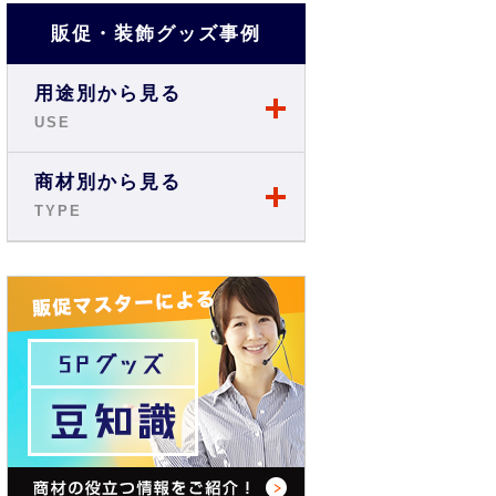
販促・装飾グッズ事例
用途別から見る
USE
店舗・ショップ事例
商材別から見る
TYPE
展示会・説明会事例
のぼり
お祭り事例
旗・フラッグ
商店街・イベント事例
テーブルクロス
オフィス・現場事例
バックパネル
学校・スクール事例
バナースタンド