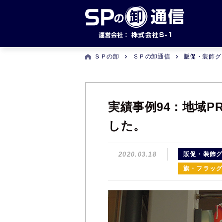
ＳＰの卸
ＳＰの卸通信
販促・装飾グ
実績事例94：地域
した。
2020.03.18
販促・装飾グ
旗・フラッ