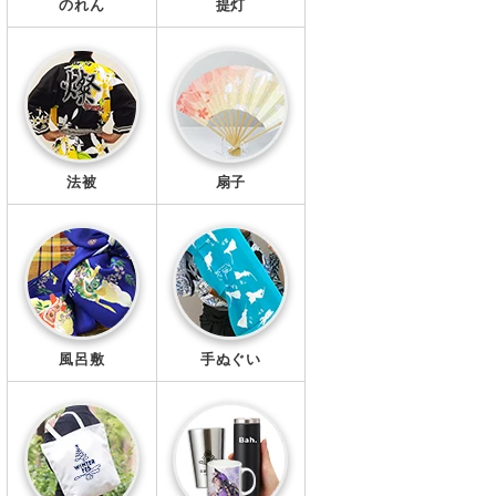
のれん
提灯
法被
扇子
風呂敷
手ぬぐい