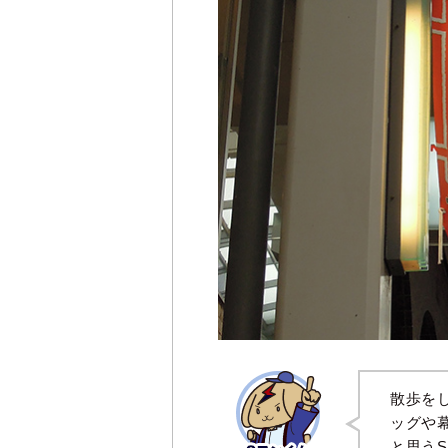
散歩を
ッグや
と思う