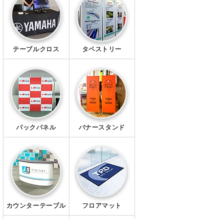
幕・シート
タペストリー
テーブルクロス
タペストリー
シール・ステッカー
クリアファイル
マグネット
Ｔシャツ
バックパネル
バナースタンド
ポロシャツ
ブルゾン
ワイシャツ
カウンターテーブル
フロアマット
キャップ