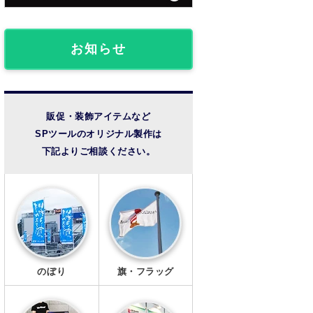
団体・クラブ事例
フロアマット
椅子カバー
ライブ観戦事例
お知らせ
のれん
成人式事例
提灯
温泉・宿泊施設
販促・装飾アイテムなど
SPツールのオリジナル製作は
法被・半纏
その他の事例
下記よりご相談ください。
扇子
風呂敷
手ぬぐい
トートバッグ
のぼり
旗・フラッグ
タンブラー・ボトル