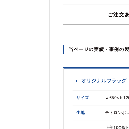
ご注文
当ページの実績・事例の
オリジナルフラッグ
サイズ
ｗ650×ｈ1
生地
テトロンポ
上部10Φ塩