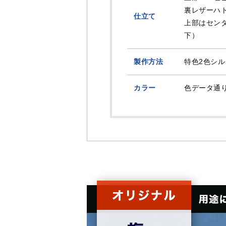
裏レザーハト
仕立て
上部はセン
下）
製作方法
特色2色シ
カラー
色データ通