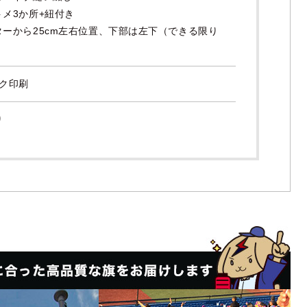
メ3か所+紐付き
ターから25cm左右位置、下部は左下（できる限り
ルク印刷
り