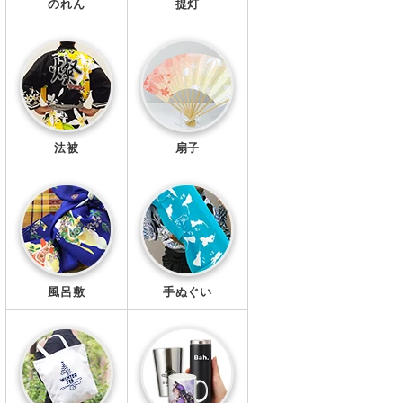
のれん
提灯
法被
扇子
風呂敷
手ぬぐい