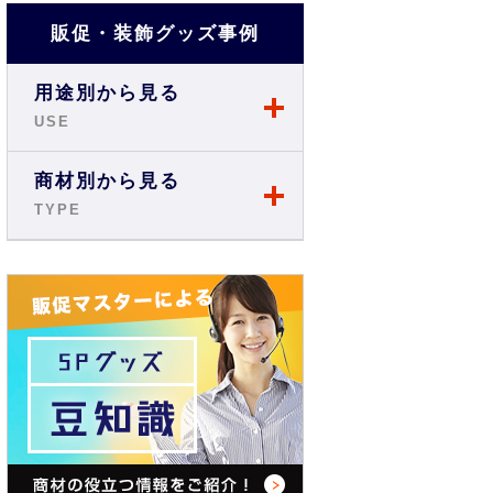
販促・装飾グッズ事例
用途別から見る
USE
店舗・ショップ事例
商材別から見る
TYPE
展示会・説明会事例
のぼり
お祭り事例
旗・フラッグ
商店街・イベント事例
テーブルクロス
オフィス・現場事例
バックパネル
学校・スクール事例
バナースタンド