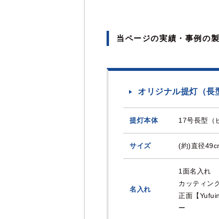
当ページの実績・事例の
オリジナル提灯（長
提灯本体
17号長型（
サイズ
(約)直径49
1面名入れ
カッティン
名入れ
正面【Yuf
ー