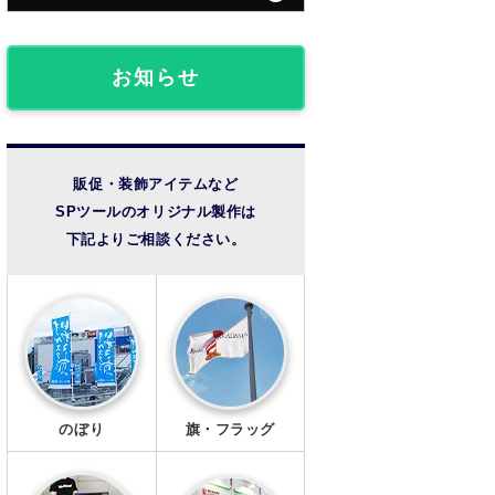
団体・クラブ事例
フロアマット
椅子カバー
ライブ観戦事例
お知らせ
のれん
成人式事例
提灯
温泉・宿泊施設
販促・装飾アイテムなど
SPツールのオリジナル製作は
法被・半纏
その他の事例
下記よりご相談ください。
扇子
風呂敷
手ぬぐい
トートバッグ
のぼり
旗・フラッグ
タンブラー・ボトル