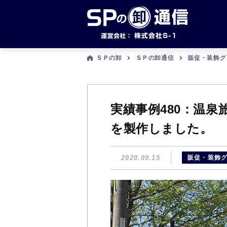
ＳＰの卸
ＳＰの卸通信
販促・装飾グ
実績事例480：温
を製作しました。
2020.09.15
販促・装飾グ