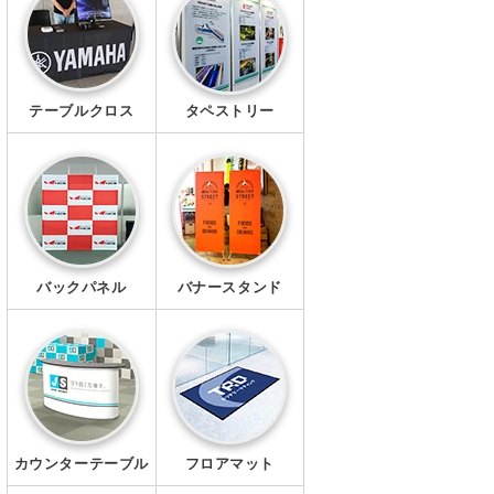
幕・シート
タペストリー
テーブルクロス
タペストリー
シール・ステッカー
クリアファイル
マグネット
Ｔシャツ
バックパネル
バナースタンド
ポロシャツ
ブルゾン
ワイシャツ
カウンターテーブル
フロアマット
キャップ