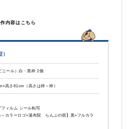
製作内容はこちら
型）
ビニール）白・黒枠 2個
cm×高さ81cm（高さは枠～枠）
グフィルム シール転写
uin～カラーロゴ+湯布院 らんぷの宿】黒+フルカラ