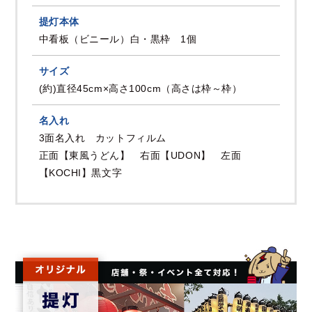
提灯本体
中看板（ビニール）白・黒枠 1個
サイズ
(約)直径45cm×高さ100cm（高さは枠～枠）
名入れ
3面名入れ カットフィルム
正面【東風うどん】 右面【UDON】 左面
【KOCHI】黒文字