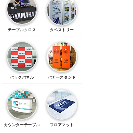
幕・シート
タペストリー
テーブルクロス
タペストリー
シール・ステッカー
クリアファイル
マグネット
Ｔシャツ
バックパネル
バナースタンド
ポロシャツ
ブルゾン
ワイシャツ
カウンターテーブル
フロアマット
キャップ