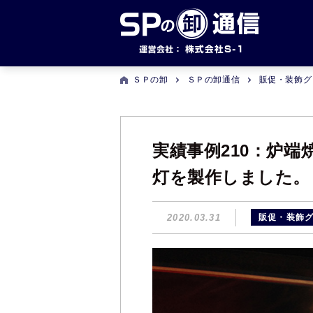
ＳＰの卸
ＳＰの卸通信
販促・装飾グ
実績事例210：炉
灯を製作しました。
2020.03.31
販促・装飾グ