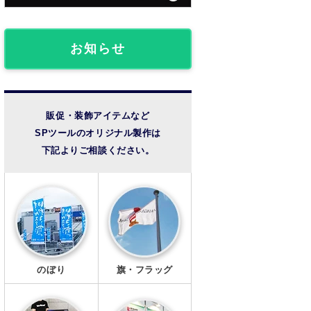
団体・クラブ事例
フロアマット
椅子カバー
ライブ観戦事例
お知らせ
のれん
成人式事例
提灯
温泉・宿泊施設
販促・装飾アイテムなど
SPツールのオリジナル製作は
法被・半纏
その他の事例
下記よりご相談ください。
扇子
風呂敷
手ぬぐい
トートバッグ
のぼり
旗・フラッグ
タンブラー・ボトル