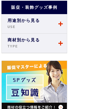
販促・装飾グッズ事例
用途別から見る
USE
店舗・ショップ事例
商材別から見る
TYPE
展示会・説明会事例
のぼり
お祭り事例
旗・フラッグ
商店街・イベント事例
テーブルクロス
オフィス・現場事例
バックパネル
学校・スクール事例
バナースタンド