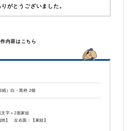
ありがとうございました。
製作内容はこちら
和紙）白・黒枠 2個
黒文字＋2面家紋
端焼】 左右面：【家紋】