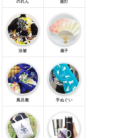
のれん
提灯
法被
扇子
風呂敷
手ぬぐい