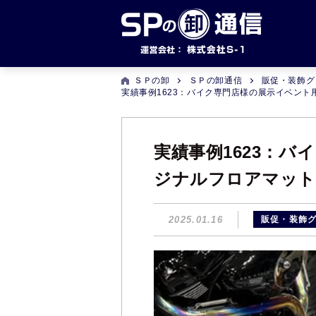
ＳＰの卸
ＳＰの卸通信
販促・装飾グ
実績事例1623：バイク専門店様の展示イベン
実績事例1623：
ジナルフロアマット
2025.01.16
販促・装飾グ