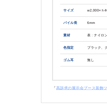
サイズ
w2,000×ｈ4
パイル長
6mm
素材
表 : ナイ
色指定
ブラック、
ゴム耳
無し
「
高訴求の展示会ブース装飾