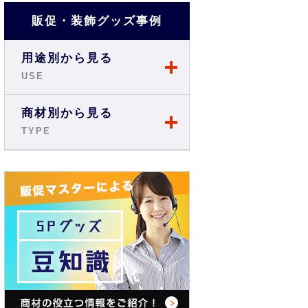
販促・装飾グッズ事例
用途別から見る
USE
店舗・ショップ事例
商材別から見る
TYPE
展示会・説明会事例
のぼり
お祭り事例
旗・フラッグ
商店街・イベント事例
テーブルクロス
オフィス・現場事例
バックパネル
学校・スクール事例
バナースタンド