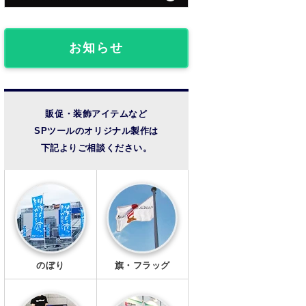
団体・クラブ事例
フロアマット
椅子カバー
ライブ観戦事例
お知らせ
のれん
成人式事例
提灯
温泉・宿泊施設
販促・装飾アイテムなど
SPツールのオリジナル製作は
法被・半纏
その他の事例
下記よりご相談ください。
扇子
風呂敷
手ぬぐい
トートバッグ
のぼり
旗・フラッグ
タンブラー・ボトル