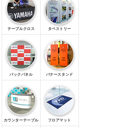
幕・シート
タペストリー
テーブルクロス
タペストリー
シール・ステッカー
クリアファイル
マグネット
Ｔシャツ
バックパネル
バナースタンド
ポロシャツ
ブルゾン
ワイシャツ
カウンターテーブル
フロアマット
キャップ