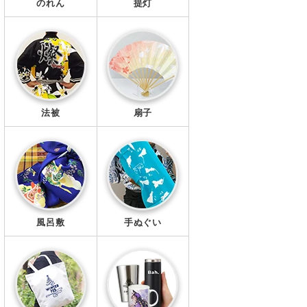
のれん
提灯
法被
扇子
風呂敷
手ぬぐい