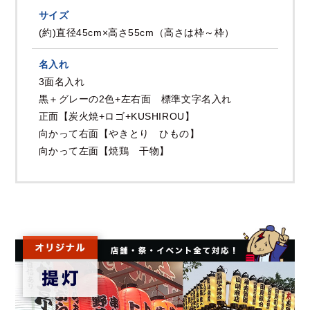
サイズ
(約)直径45cm×高さ55cm（高さは枠～枠）
名入れ
3面名入れ
黒＋グレーの2色+左右面 標準文字名入れ
正面【炭火焼+ロゴ+KUSHIROU】
向かって右面【やきとり ひもの】
向かって左面【焼鶏 干物】