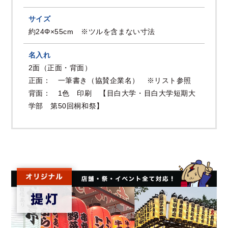
サイズ
約24Φ×55cm ※ツルを含まない寸法
名入れ
2面（正面・背面）
正面： 一筆書き（協賛企業名） ※リスト参照
背面： 1色 印刷 【目白大学・目白大学短期大
学部 第50回桐和祭】