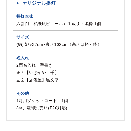
オリジナル提灯
提灯本体
六新門（和紙風ビニール）生成り・黒枠 1個
サイズ
(約)直径37cm×高さ102cm（高さは枠～枠）
名入れ
2面名入れ 手書き
正面【いざかや 千】
左面【居酒屋】黒文字
その他
1灯用ソケットコード 1個
3m、電球別売り(E26対応)