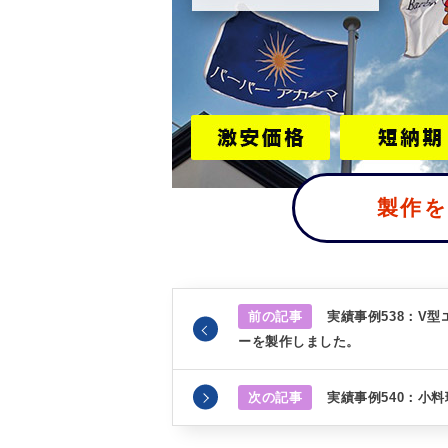
製作
前の記事
実績事例538：V
ーを製作しました。
次の記事
実績事例540：小