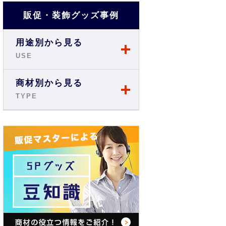
販促・装飾グッズ事例
用途別から見る
USE
店舗・ショップ事例
商材別から見る
TYPE
展示会・説明会事例
のぼり
お祭り事例
旗・フラッグ
商店街・イベント事例
テーブルクロス
オフィス・現場事例
バックパネル
学校・スクール事例
バナースタンド