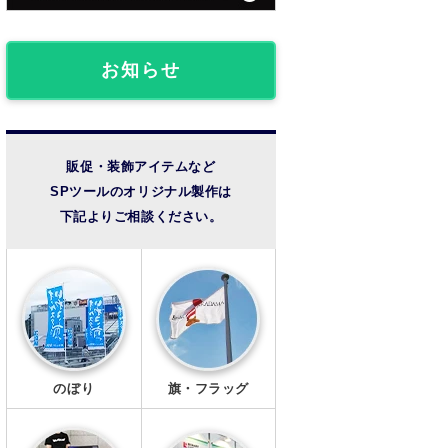
団体・クラブ事例
フロアマット
椅子カバー
ライブ観戦事例
お知らせ
のれん
成人式事例
提灯
温泉・宿泊施設
販促・装飾アイテムなど
SPツールのオリジナル製作は
法被・半纏
その他の事例
下記よりご相談ください。
扇子
風呂敷
手ぬぐい
トートバッグ
のぼり
旗・フラッグ
タンブラー・ボトル