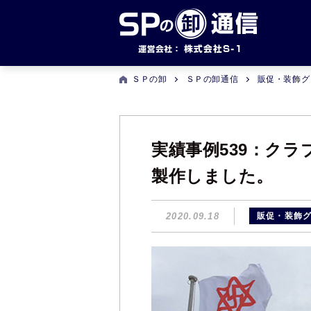
ＳＰの卸
ＳＰの卸通信
販促・装飾グ
実績事例539：ク
製作しました。
2020.09.18
販促・装飾グ