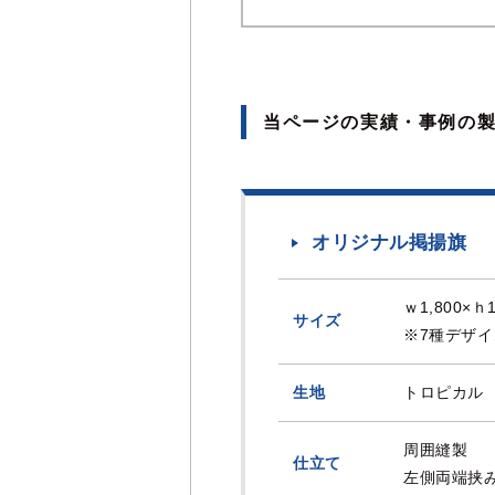
当ページの実績・事例の
オリジナル掲揚旗
ｗ1,800×ｈ
サイズ
※7種デザイ
生地
トロピカル
周囲縫製
仕立て
左側両端挟み