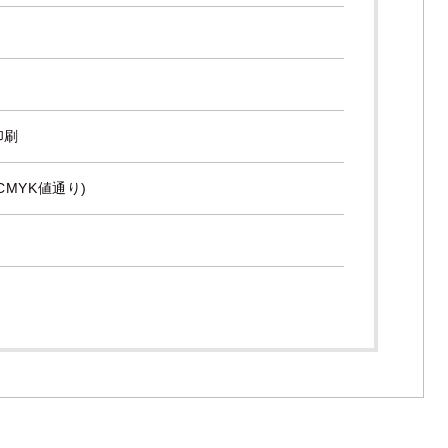
印刷
CMYK値通り)