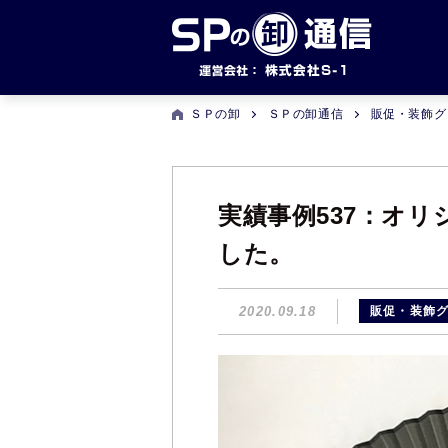
ＳＰの卸
ＳＰの卸通信
販促・装飾グ
実績事例537：オ
した。
2020.09.18
販促・装飾グ