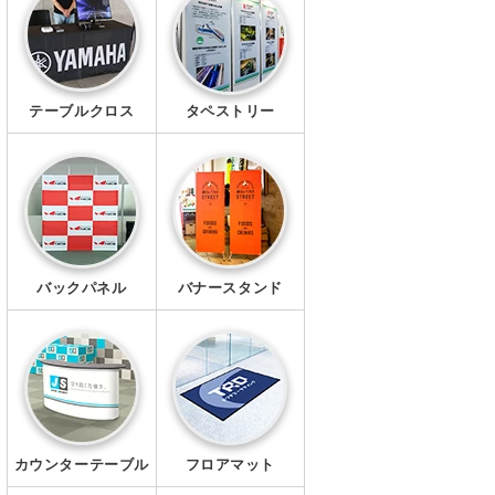
幕・シート
タペストリー
テーブルクロス
タペストリー
シール・ステッカー
クリアファイル
マグネット
Ｔシャツ
バックパネル
バナースタンド
ポロシャツ
ブルゾン
ワイシャツ
カウンターテーブル
フロアマット
キャップ