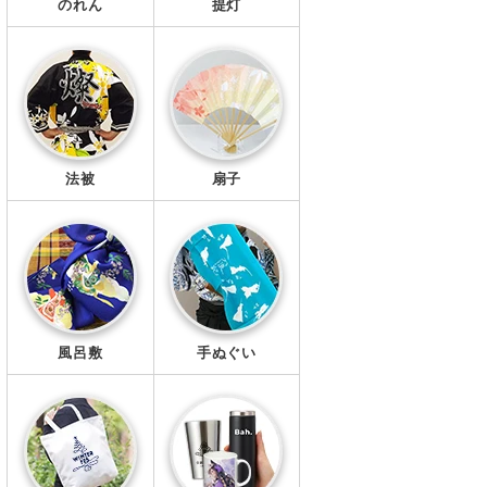
のれん
提灯
法被
扇子
風呂敷
手ぬぐい