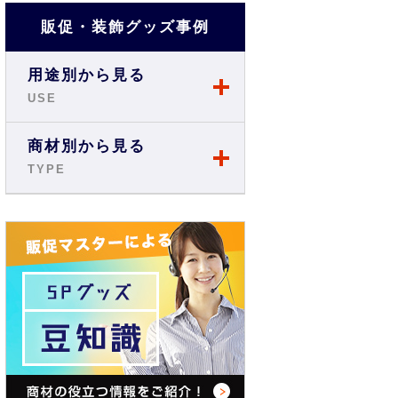
販促・装飾グッズ事例
用途別から見る
USE
店舗・ショップ事例
商材別から見る
TYPE
展示会・説明会事例
のぼり
お祭り事例
旗・フラッグ
商店街・イベント事例
テーブルクロス
オフィス・現場事例
バックパネル
学校・スクール事例
バナースタンド