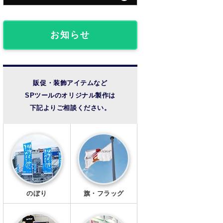
団体・クラブ事例
フロアマット
椅子カバー
ライブ観戦事例
お知らせ
のれん
成人式事例
提灯
温泉・宿泊施設
販促・装飾アイテムなど
SPツールのオリジナル製作は
法被・半纏
その他の事例
下記よりご相談ください。
扇子
風呂敷
手ぬぐい
トートバッグ
のぼり
旗・フラッグ
タンブラー・ボトル