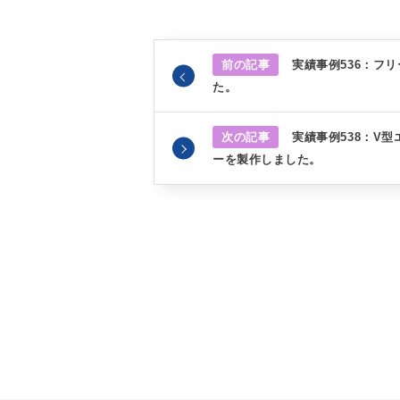
前の記事
実績事例536：フ
た。
次の記事
実績事例538：V
ーを製作しました。