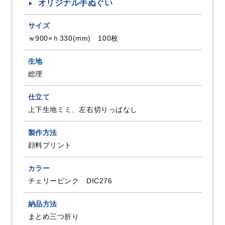
オリジナル手ぬぐい
サイズ
ｗ900×ｈ330(mm) 100枚
生地
総理
仕立て
上下生地ミミ、左右切りっぱなし
製作方法
顔料プリント
カラー
チェリーピンク DIC276
納品方法
まとめ三つ折り