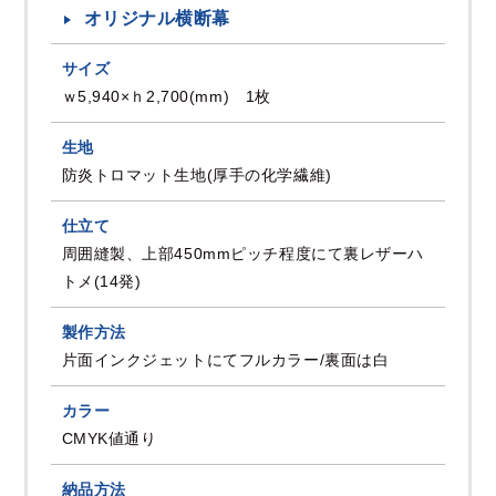
オリジナル横断幕
サイズ
ｗ5,940×ｈ2,700(mm) 1枚
生地
防炎トロマット生地(厚手の化学繊維)
仕立て
周囲縫製、上部450mmピッチ程度にて裏レザーハ
トメ(14発)
製作方法
片面インクジェットにてフルカラー/裏面は白
カラー
CMYK値通り
納品方法