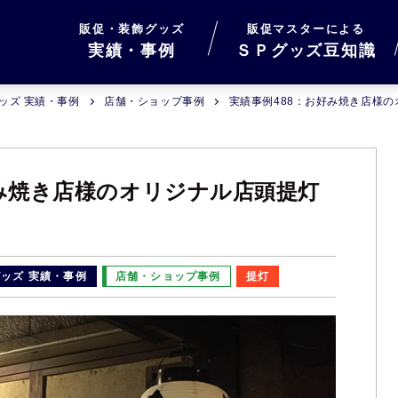
販促・装飾グッズ
販促マスターによる
実績・事例
ＳＰグッズ豆知識
ッズ 実績・事例
店舗・ショップ事例
実績事例488：お好み焼き店様
好み焼き店様のオリジナル店頭提灯
ッズ 実績・事例
店舗・ショップ事例
提灯