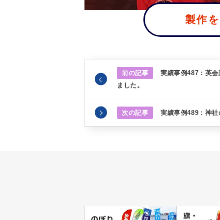
製作
前の記事
実績事例487：英
ました。
次の記事
実績事例489：神