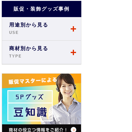
販促・装飾グッズ事例
用途別から見る
USE
店舗・ショップ事例
商材別から見る
TYPE
展示会・説明会事例
のぼり
お祭り事例
旗・フラッグ
商店街・イベント事例
テーブルクロス
オフィス・現場事例
バックパネル
学校・スクール事例
バナースタンド