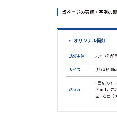
当ページの実績・事例の
オリジナル提灯
提灯本体
六永（和紙風
サイズ
(約)直径38
3面名入れ
名入れ
正面【お好
左・右面【N