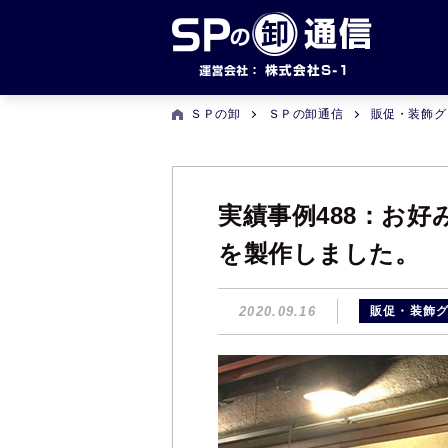
ＳＰの卸
ＳＰの卸通信
販促・装飾グ
実績事例488：お
を製作しました。
2020.09.16
販促・装飾グ