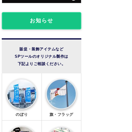
団体・クラブ事例
フロアマット
椅子カバー
ライブ観戦事例
お知らせ
のれん
成人式事例
提灯
温泉・宿泊施設
販促・装飾アイテムなど
SPツールのオリジナル製作は
法被・半纏
その他の事例
下記よりご相談ください。
扇子
風呂敷
手ぬぐい
トートバッグ
のぼり
旗・フラッグ
タンブラー・ボトル