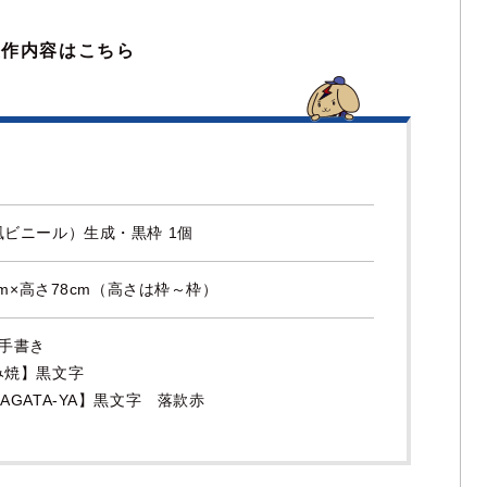
製作内容はこちら
ビニール）生成・黒枠 1個
cm×高さ78cm（高さは枠～枠）
 手書き
み焼】黒文字
AGATA-YA】黒文字 落款赤