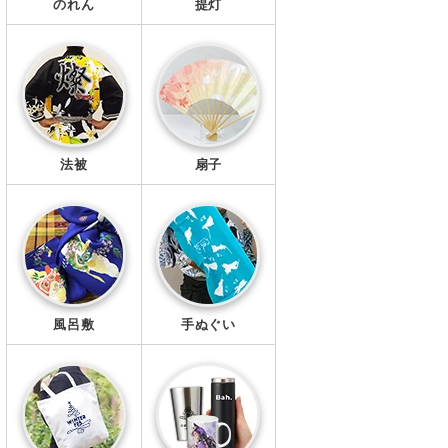
のれん
提灯
法被
扇子
風呂敷
手ぬぐい