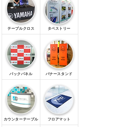
幕・シート
タペストリー
テーブルクロス
タペストリー
シール・ステッカー
クリアファイル
マグネット
Ｔシャツ
バックパネル
バナースタンド
ポロシャツ
ブルゾン
ワイシャツ
カウンターテーブル
フロアマット
キャップ