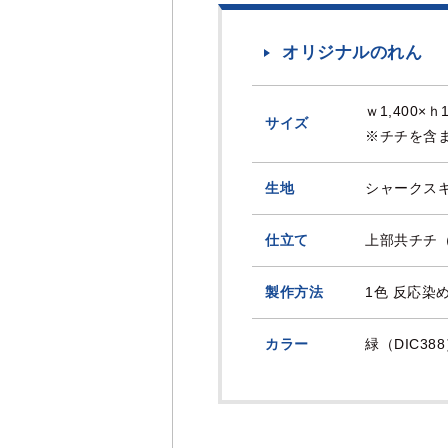
オリジナルのれん
ｗ1,400×ｈ
サイズ
※チチを含
生地
シャークス
仕立て
上部共チチ（
製作方法
1色 反応染
カラー
緑（DIC38