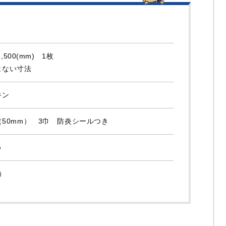
1,500(mm) 1枚
まない寸法
キン
50mm） 3巾 防炎シールつき
め
8）