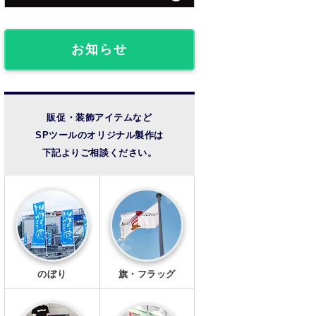
団体・クラブ事例
フロアマット
椅子カバー
ライブ観戦事例
お知らせ
のれん
成人式事例
提灯
温泉・宿泊施設
販促・装飾アイテムなど
SPツールのオリジナル製作は
法被・半纏
その他の事例
下記よりご相談ください。
扇子
風呂敷
手ぬぐい
トートバッグ
のぼり
旗・フラッグ
タンブラー・ボトル