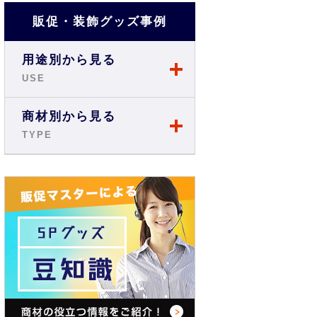
販促・装飾グッズ事例
用途別から見る
USE
店舗・ショップ事例
商材別から見る
TYPE
展示会・説明会事例
のぼり
お祭り事例
旗・フラッグ
商店街・イベント事例
テーブルクロス
オフィス・現場事例
バックパネル
学校・スクール事例
バナースタンド