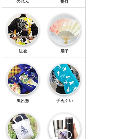
のれん
提灯
法被
扇子
風呂敷
手ぬぐい