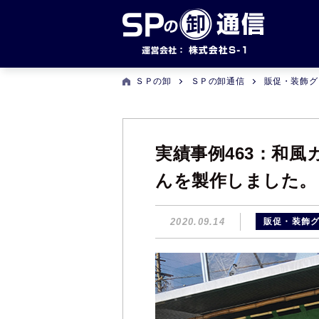
ＳＰの卸
ＳＰの卸通信
販促・装飾グ
実績事例463：和
んを製作しました。
2020.09.14
販促・装飾グ