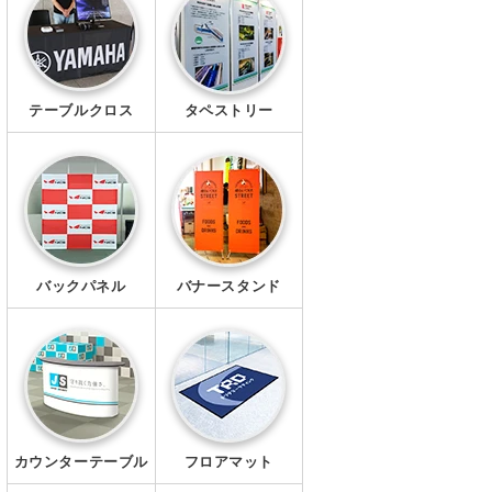
幕・シート
タペストリー
テーブルクロス
タペストリー
シール・ステッカー
クリアファイル
マグネット
Ｔシャツ
バックパネル
バナースタンド
ポロシャツ
ブルゾン
ワイシャツ
カウンターテーブル
フロアマット
キャップ