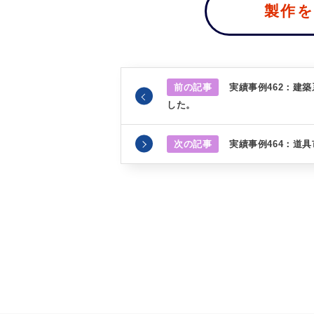
製作
前の記事
実績事例462：建
した。
次の記事
実績事例464：道