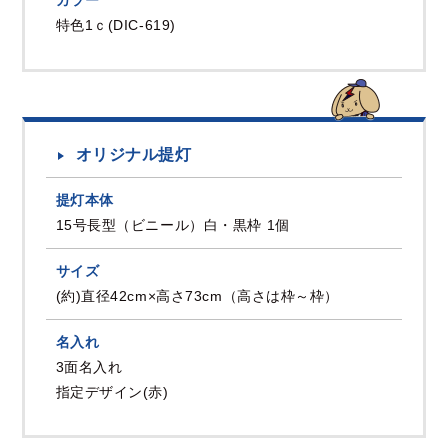
カラー
特色1ｃ(DIC-619)
オリジナル提灯
提灯本体
15号長型（ビニール）白・黒枠 1個
サイズ
(約)直径42cm×高さ73cm（高さは枠～枠）
名入れ
3面名入れ
指定デザイン(赤)