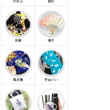
のれん
提灯
法被
扇子
風呂敷
手ぬぐい