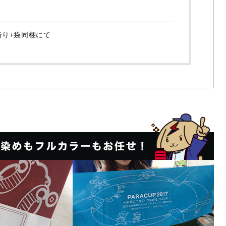
折り+袋同梱にて