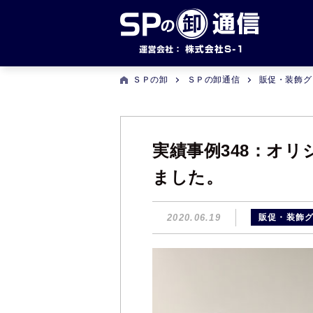
ＳＰの卸
ＳＰの卸通信
販促・装飾グ
実績事例348：オ
ました。
2020.06.19
販促・装飾グ