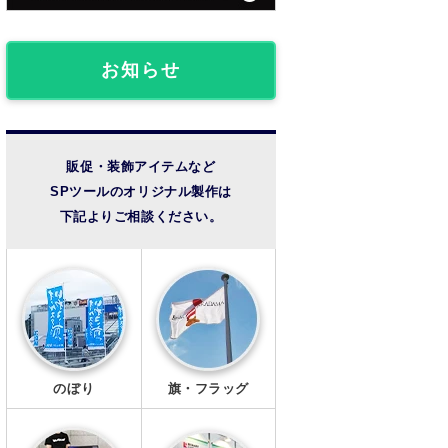
団体・クラブ事例
フロアマット
椅子カバー
ライブ観戦事例
お知らせ
のれん
成人式事例
提灯
温泉・宿泊施設
販促・装飾アイテムなど
SPツールのオリジナル製作は
法被・半纏
その他の事例
下記よりご相談ください。
扇子
風呂敷
手ぬぐい
トートバッグ
のぼり
旗・フラッグ
タンブラー・ボトル