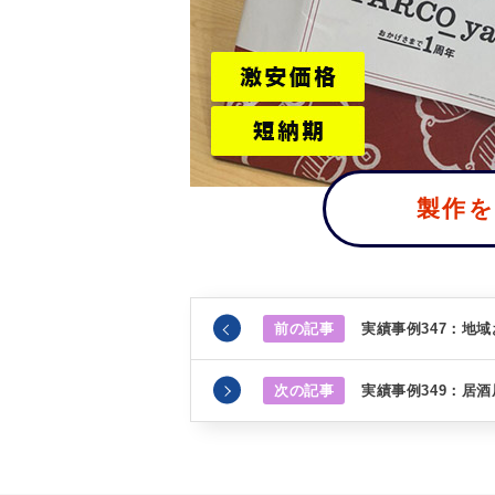
製作
前の記事
実績事例347：地
次の記事
実績事例349：居