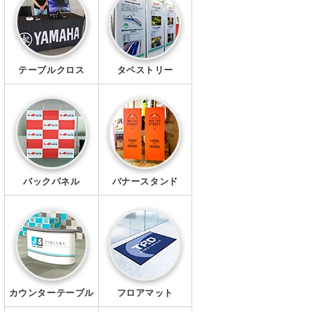
幕・シート
タペストリー
テーブルクロス
タペストリー
シール・ステッカー
クリアファイル
マグネット
Ｔシャツ
バックパネル
バナースタンド
ポロシャツ
ブルゾン
ワイシャツ
カウンターテーブル
フロアマット
キャップ