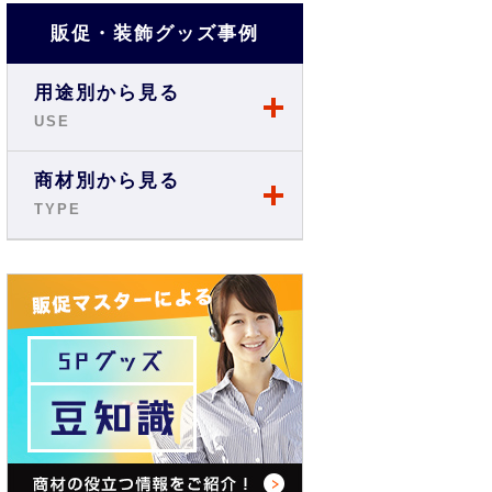
販促・装飾グッズ事例
用途別から見る
USE
店舗・ショップ事例
商材別から見る
TYPE
展示会・説明会事例
のぼり
お祭り事例
旗・フラッグ
商店街・イベント事例
テーブルクロス
オフィス・現場事例
バックパネル
学校・スクール事例
バナースタンド