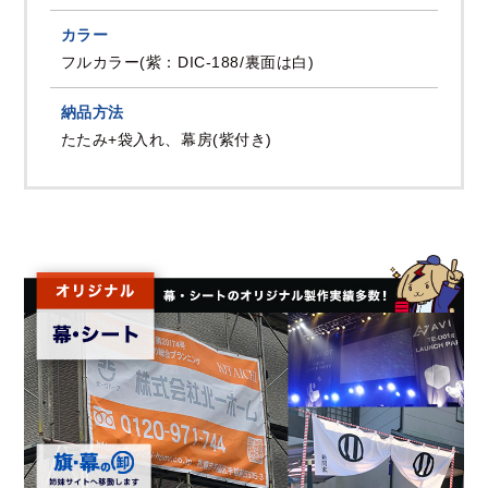
カラー
フルカラー(紫：DIC-188/裏面は白)
納品方法
たたみ+袋入れ、幕房(紫付き)